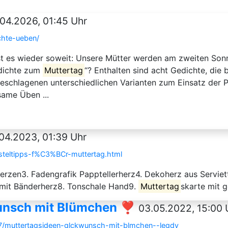
.04.2026, 01:45 Uhr
chte-ueben/
st es wieder soweit: Unsere Mütter werden am zweiten Son
edichte zum
Muttertag
“? Enthalten sind acht Gedichte, die
schlagenen unterschiedlichen Varianten zum Einsatz der P
same Üben ...
04.2023, 01:39 Uhr
asteltipps-f%C3%BCr-muttertag.html
erzen3. Fadengrafik Papptellerherz4. Dekoherz aus Serviet
 mit Bänderherz8. Tonschale Hand9.
Muttertag
skarte mit 
unsch mit Blümchen ❣️
03.05.2022, 15:00 
17/muttertagsideen-glckwunsch-mit-blmchen--legdy