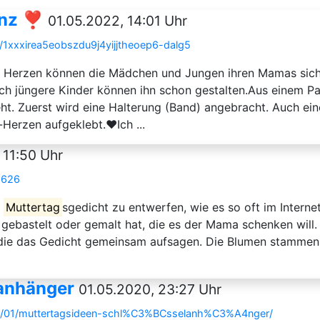
nz ❣️
01.05.2022, 14:01 Uhr
9/1xxxirea5eobszdu9j4yijjtheoep6-dalg5
 Herzen können die Mädchen und Jungen ihren Mamas siche
ch jüngere Kinder können ihn schon gestalten.Aus einem Papp
eht. Zuerst wird eine Halterung (Band) angebracht. Auch ei
erzen aufgeklebt.❤️Ich ...
 11:50 Uhr
9626
'
Muttertag
sgedicht zu entwerfen, wie es so oft im Intern
gebastelt oder gemalt hat, die es der Mama schenken will.
 die das Gedicht gemeinsam aufsagen. Die Blumen stammen 
lanhänger
01.05.2020, 23:27 Uhr
05/01/muttertagsideen-schl%C3%BCsselanh%C3%A4nger/