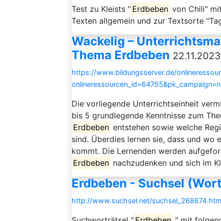
Test zu Kleists "
Erdbeben
von Chili" mi
Texten allgemein und zur Textsorte "Ta
Wackelig – Unterrichtsmat
Thema Erdbeben
22.11.2023
https://www.bildungsserver.de/onlineressou
onlineressourcen_id=64755&pk_campaign=
Die vorliegende Unterrichtseinheit verm
bis 5 grundlegende Kenntnisse zum T
Erdbeben
entstehen sowie welche Reg
sind. Überdies lernen sie, dass und wo
kommt. Die Lernenden werden aufgeforde
Erdbeben
nachzudenken und sich im K
Erdbeben - Suchsel (Wort
http://www.suchsel.net/suchsel_268674.htm
Suchworträtsel "
Erdbeben
" mit folgen