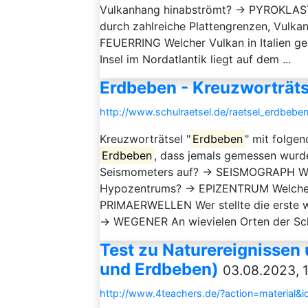
Vulkanhang hinabströmt? → PYROKLAST
durch zahlreiche Plattengrenzen, Vulk
FEUERRING Welcher Vulkan in Italien g
Insel im Nordatlantik liegt auf dem ...
Erdbeben - Kreuzworträts
http://www.schulraetsel.de/raetsel_erdbebe
Kreuzworträtsel "
Erdbeben
" mit folge
Erdbeben
, dass jemals gemessen wur
Seismometers auf? → SEISMOGRAPH Wel
Hypozentrums? → EPIZENTRUM Welche We
PRIMAERWELLEN Wer stellte die erste wi
→ WEGENER An wievielen Orten der Schw
Test zu Naturereignissen
und Erdbeben)
03.08.2023, 
http://www.4teachers.de/?action=material&