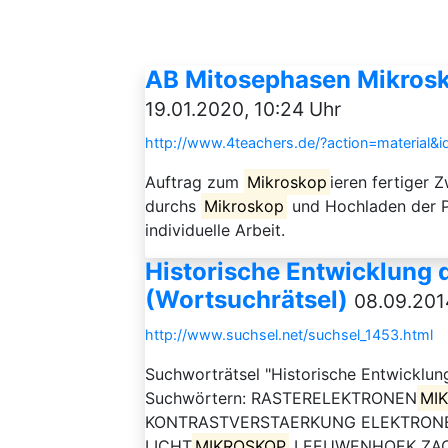
AB Mitosephasen Mikrosko
19.01.2020, 10:24 Uhr
http://www.4teachers.de/?action=material&
Auftrag zum
Mikroskop
ieren fertiger 
durchs
Mikroskop
und Hochladen der P
individuelle Arbeit.
Historische Entwicklung 
(Wortsuchrätsel)
08.09.201
http://www.suchsel.net/suchsel_1453.html
Suchworträtsel "Historische Entwicklu
Suchwörtern: RASTERELEKTRONEN
MI
KONTRASTVERSTAERKUNG ELEKTRON
LICHT
MIKROSKOP
LEEUWENHOEK ZACHA