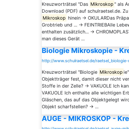
Kreuzworträtsel "Das
Mikroskop
" als 
Download (PDF) auf schulraetsel.de. Zu
Mikroskop
hinein → OKULARDas Präpara
Grobtrieb und ... → FEINTRIEBAlle Leb
enthalten zusätzlich... → CHROMOPLA
man dieses Gerät ...
Biologie Mikroskopie - Kr
http://www.schulraetsel.de/raetsel_biologi
Kreuzworträtsel "Biologie
Mikroskop
ie
Objektträger fest, damit dieser nicht 
Stoffe in der Zelle? → VAKUOLE Ich kann 
VAKUOLE Ich enthalte alle wichtigen Er
Gläschen, das auf das Objektgelegt w
Objekt scharfstellen? → ...
AUGE - MIKROSKOP - Kre
http://www.schulraetsel.de/raetsel_auge-m