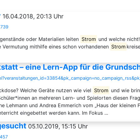
r
16.04.2018, 20:13 Uhr
5739
genstände oder Materialien leiten
Strom
und welche nicht!
e Vermutung mithilfe eines schon vorhandenen
Strom
kreis
statt – eine Lern-App für die Grundsc
.html?veranstaltungen_id=33854&pk_campaign=no_campaign_rss&p
eckdose? Welche Geräte nutzen wie viel
Strom
und wie bri
Schüler*innen an mehreren Lern- und Spielorten diesen Frag
Anne Lehmann und Andrea Emmerich vom „Haus der kleinen F
nterricht eingebettet werden kann. Im Fokus ...
gesucht
05.10.2019, 15:15 Uhr
7457