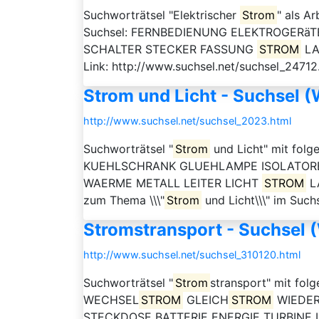
Suchworträtsel "Elektrischer
Strom
" als A
Suchsel: FERNBEDIENUNG ELEKTROGERä
SCHALTER STECKER FASSUNG
STROM
LAM
Link: http://www.suchsel.net/suchsel_24712
Strom und Licht - Suchsel (
http://www.suchsel.net/suchsel_2023.html
Suchworträtsel "
Strom
und Licht" mit fo
KUEHLSCHRANK GLUEHLAMPE ISOLATO
WAERME METALL LEITER LICHT
STROM
LA
zum Thema \\\"
Strom
und Licht\\\" im Such
Stromstransport - Suchsel 
http://www.suchsel.net/suchsel_310120.html
Suchworträtsel "
Strom
stransport" mit 
WECHSEL
STROM
GLEICH
STROM
WIEDER
STECKDOSE BATTERIE ENERGIE TURBINE LEIT