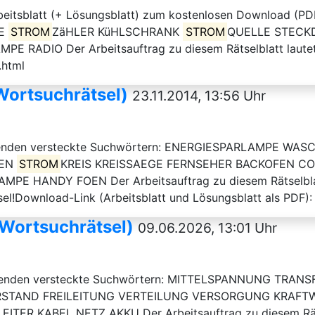
rbeitsblatt (+ Lösungsblatt) zum kostenlosen Download (PD
TE
STROM
ZäHLER KüHLSCHRANK
STROM
QUELLE STECKD
PE RADIO Der Arbeitsauftrag zu diesem Rätselblatt lautet
.html
Wortsuchrätsel)
23.11.2014, 13:56 Uhr
lgenden versteckte Suchwörtern: ENERGIESPARLAMPE W
REN
STROM
KREIS KREISSAEGE FERNSEHER BACKOFEN C
MPE HANDY FOEN Der Arbeitsauftrag zu diesem Rätselblatt
sel!Download-Link (Arbeitsblatt und Lösungsblatt als PDF): .
(Wortsuchrätsel)
09.06.2026, 13:01 Uhr
folgenden versteckte Suchwörtern: MITTELSPANNUNG T
STAND FREILEITUNG VERTEILUNG VERSORGUNG KRAF
ER KABEL NETZ AKKU Der Arbeitsauftrag zu diesem Rätselb