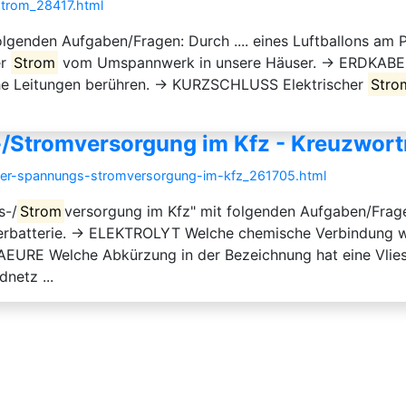
-strom_28417.html
olgenden Aufgaben/Fragen: Durch .... eines Luftballons am P
er
Strom
vom Umspannwerk in unsere Häuser. → ERDKABEL Ka
ische Leitungen berühren. → KURZSCHLUSS Elektrischer
Stro
/Stromversorgung im Kfz - Kreuzwort
-der-spannungs-stromversorgung-im-kfz_261705.html
s-/
Strom
versorgung im Kfz" mit folgenden Aufgaben/Frage
arterbatterie. → ELEKTROLYT Welche chemische Verbindung wird
EURE Welche Abkürzung in der Bezeichnung hat eine Vlie
netz ...