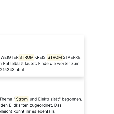
ZWEIGTER
STROM
KREIS
STROM
STAERKE
tselblatt lautet: Finde die wörter zum
_215243.html
 Thema "
Strom
und Elektrizität" begonnen.
nden Bildkarten zugeordnet. Das
lleicht könnt ihr es ebenfalls