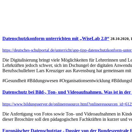
Datenschutzkonform unterrichten mit „WiseLab 2.0“
28.10.2020, 
https://deutsches-schulportal.de/unterricht/app-tipp-datenschutzkonform-unter
Die Digitalisierung bringt viele Möglichkeiten für Lehrerinnen und Lehr
Lehrkräften jedoch schwer, sich im Dschungel der digitalen Anwendu
Berufsschullehrer Lars Kreuziger aus Ravensburg hat gemeinsam mit d
#Gesundheit #Bildungswesen #Organisationsentwicklung #Bildungs
Datenschutz bei Bild-, Ton- und Videoaufnahmen. Was ist in der
https://www.bildungsserver.de/onlineressource.html?onlineressourcen_i
Die Anfertigung von Fotos sowie Ton- und Videoaufnahmen in Kinde
dieser Broschüre soll den pädagogischen Fachkräften in kurzer und v
Europäischer Datenschutztag - Dossier von der Bundeszentrale fü