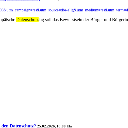
d=60990&utm_campaign=rss&utm_source=dbs-allg&utm_medium=rss&utm_term=db
ropäische
Datenschutz
tag soll das Bewusstsein der Bürger und Bürger
d den Datenschutz?
25.02.2026, 16:00 Uhr