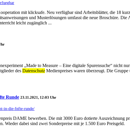
erfuegbar
 Kooperation mit klicksafe. Neu verfügbar sind Arbeitsblätter, die 18 
rbeitsanweisungen und Musterlösungen umfasst die neue Broschüre. Die A
rricht leicht zugänglich ...
Uhr
nexperiment „Made to Measure – Eine digitale Spurensuche“ nicht nur
tglieder des
Datenschutz
Medienpreises waren überzeugt. Die Gruppe u
fte Runde
23.11.2021, 12:03 Uhr
t-in-die-fnfte-runde/
npreis DAME bewerben. Die mit 3000 Euro dotierte Auszeichnung prä
n. Wieder dabei sind zwei Sonderpreise mit je 1.500 Euro Preisgeld.