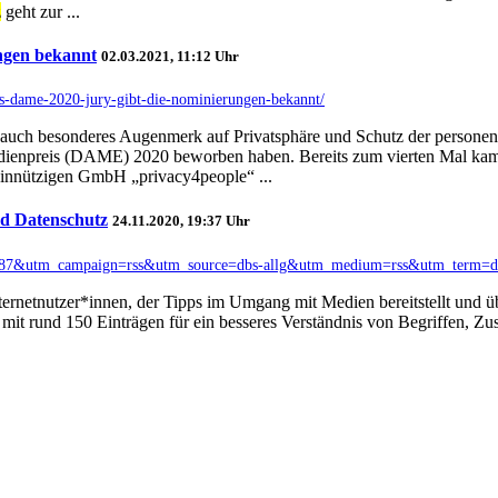
z
geht zur ...
ngen bekannt
02.03.2021, 11:12 Uhr
eis-dame-2020-jury-gibt-die-nominierungen-bekannt/
ch auch besonderes Augenmerk auf Privatsphäre und Schutz der persone
enpreis (DAME) 2020 beworben haben. Bereits zum vierten Mal kam 
meinnützigen GmbH „privacy4people“ ...
nd Datenschutz
24.11.2020, 19:37 Uhr
d=62087&utm_campaign=rss&utm_source=dbs-allg&utm_medium=rss&utm_term=db
ternetnutzer*innen, der Tipps im Umgang mit Medien bereitstellt und 
mit rund 150 Einträgen für ein besseres Verständnis von Begriffen,