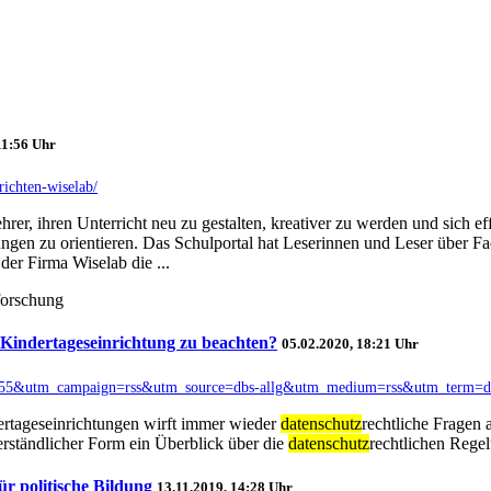
11:56 Uhr
richten-wiselab/
er, ihren Unterricht neu zu gestalten, kreativer zu werden und sich effi
ngen zu orientieren. Das Schulportal hat Leserinnen und Leser über F
er Firma Wiselab die ...
forschung
 Kindertageseinrichtung zu beachten?
05.02.2020, 18:21 Uhr
d=61255&utm_campaign=rss&utm_source=dbs-allg&utm_medium=rss&utm_term=db
rtageseinrichtungen wirft immer wieder
datenschutz
rechtliche Fragen 
erständlicher Form ein Überblick über die
datenschutz
rechtlichen Rege
r politische Bildung
13.11.2019, 14:28 Uhr