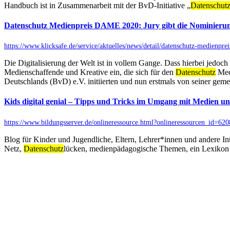
Handbuch ist in Zusammenarbeit mit der BvD-Initiative „
Datenschut
Datenschutz Medienpreis DAME 2020: Jury gibt die Nominieru
https://www.klicksafe.de/service/aktuelles/news/detail/datenschutz-medienpr
Die Digitalisierung der Welt ist in vollem Gange. Dass hierbei jedo
Medienschaffende und Kreative ein, die sich für den
Datenschutz
Medi
Deutschlands (BvD) e.V. initiierten und nun erstmals von seiner ge
Kids digital genial – Tipps und Tricks im Umgang mit Medien u
https://www.bildungsserver.de/onlineressource.html?onlineressourcen_i
Blog für Kinder und Jugendliche, Eltern, Lehrer*innen und andere In
Netz,
Datenschutz
lücken, medienpädagogische Themen, ein Lexikon 