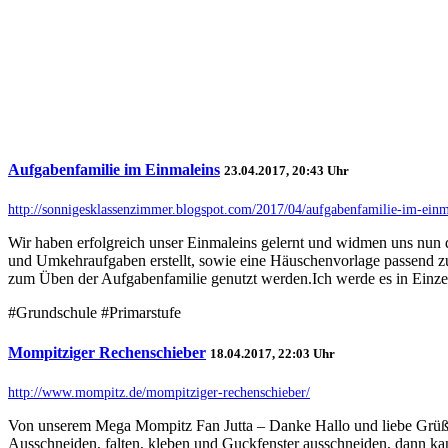
Aufgabenfamilie im Einmaleins
23.04.2017, 20:43 Uhr
http://sonnigesklassenzimmer.blogspot.com/2017/04/aufgabenfamilie-im-einm
Wir haben erfolgreich unser Einmaleins gelernt und widmen uns nun
und Umkehraufgaben erstellt, sowie eine Häuschenvorlage passend
zum Üben der Aufgabenfamilie genutzt werden.Ich werde es in Einzel-
#Grundschule #Primarstufe
Mompitziger Rechenschieber
18.04.2017, 22:03 Uhr
http://www.mompitz.de/mompitziger-rechenschieber/
Von unserem Mega Mompitz Fan Jutta – Danke Hallo und liebe Grüße,
Ausschneiden, falten, kleben und Guckfenster ausschneiden, dann ka