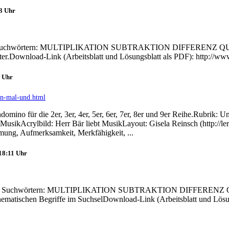
53 Uhr
rsteckte Suchwörtern: MULTIPLIKATION SUBTRAKTION DIFFERENZ
örter.Download-Link (Arbeitsblatt und Lösungsblatt als PDF): http://w
7 Uhr
en-mal-und.html
omino für die 2er, 3er, 4er, 5er, 6er, 7er, 8er und 9er Reihe.Rubrik: 
sikAcrylbild: Herr Bär liebt MusikLayout: Gisela Reinsch (http://le
mung, Aufmerksamkeit, Merkfähigkeit, ...
 18:11 Uhr
versteckte Suchwörtern: MULTIPLIKATION SUBTRAKTION DIFFERE
mathematischen Begriffe im SuchselDownload-Link (Arbeitsblatt und Lös