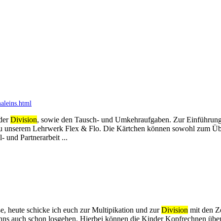
aleins.html
 der
Division
, sowie den Tausch- und Umkehraufgaben. Zur Einführung 
 zu unserem Lehrwerk Flex & Flo. Die Kärtchen können sowohl zum 
 und Partnerarbeit ...
 heute schicke ich euch zur Multipikation und zur
Division
mit den Ze
nns auch schon losgehen. Hierbei können die Kinder Kopfrechnen üben