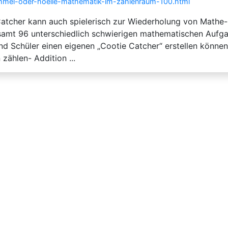
himmel-oder-hoelle-mathematik-im-zahlenraum-100.html
atcher kann auch spielerisch zur Wiederholung von Mathe-E
esamt 96 unterschiedlich schwierigen mathematischen Aufg
und Schüler einen eigenen „Cootie Catcher“ erstellen könne
zählen- Addition ...