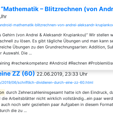
 “Mathematik – Blitzrechnen (von Andr
Uhr
-android-mathematik-blitzrechnen-von-andrei-aleksandr-krupianko
 Gehirn (von Andrei & Aleksandr Krupiankou)” Wir stellen w
hnell zu lösen. Es gibt tägliche Übungen und man kann sei
lreiche Übungen zu den Grundrechnungsarten: Addition, Sub
 Auswahl. Die ...
raining #rechenkompetenz #Android #Rechnen #Problemlö
 eine ZZ (60)
22.06.2019, 23:33 Uhr
/2019/06/schriftlich-dividieren-durch-eine-zz-60.html
ion
durch Zehnerzahleninsgesamt hatte ich den Eindruck, das
 die Arbeitsblätter nicht wirklich vollständig...ein paar w
 auch noch sehr gezieltein paar Aufgaben in diesem Format
rch die zu ...