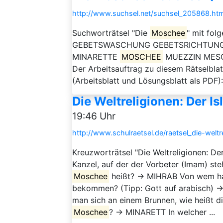
http://www.suchsel.net/suchsel_205868.htm
Suchworträtsel "Die
Moschee
" mit fol
GEBETSWASCHUNG GEBETSRICHTUNG
MINARETTE
MOSCHEE
MUEZZIN MESC
Der Arbeitsauftrag zu diesem Rätselblat
(Arbeitsblatt und Lösungsblatt als PDF
Die Weltreligionen: Der I
19:46 Uhr
http://www.schulraetsel.de/raetsel_die-welt
Kreuzworträtsel "Die Weltreligionen: De
Kanzel, auf der der Vorbeter (Imam) st
Moschee
heißt? → MIHRAB Von wem ha
bekommen? (Tipp: Gott auf arabisch) 
man sich an einem Brunnen, wie heißt 
Moschee
? → MINARETT In welcher ...