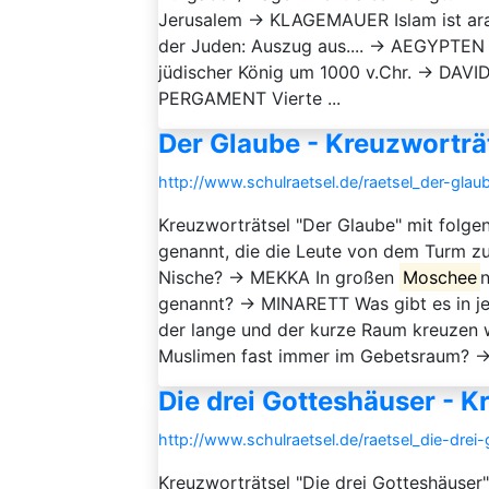
Jerusalem → KLAGEMAUER Islam ist ara
der Juden: Auszug aus.... → AEGYPTEN 
jüdischer König um 1000 v.Chr. → DAVID 
PERGAMENT Vierte ...
Der Glaube - Kreuzworträ
http://www.schulraetsel.de/raetsel_der-gla
Kreuzworträtsel "Der Glaube" mit folge
genannt, die die Leute von dem Turm z
Nische? → MEKKA In großen
Moschee
genannt? → MINARETT Was gibt es in j
der lange und der kurze Raum kreuzen w
Muslimen fast immer im Gebetsraum? →
Die drei Gotteshäuser - K
http://www.schulraetsel.de/raetsel_die-dre
Kreuzworträtsel "Die drei Gotteshäuse