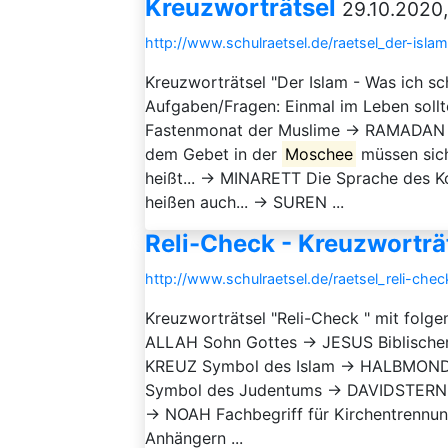
Kreuzworträtsel
29.10.2020,
http://www.schulraetsel.de/raetsel_der-isl
Kreuzworträtsel "Der Islam - Was ich sc
Aufgaben/Fragen: Einmal im Leben sollt
Fastenmonat der Muslime → RAMADAN Die
dem Gebet in der
Moschee
müssen sic
heißt... → MINARETT Die Sprache des Ko
heißen auch... → SUREN ...
Reli-Check - Kreuzworträ
http://www.schulraetsel.de/raetsel_reli-che
Kreuzworträtsel "Reli-Check " mit folg
ALLAH Sohn Gottes → JESUS Biblische
KREUZ Symbol des Islam → HALBMOND 
Symbol des Judentums → DAVIDSTERN Per
→ NOAH Fachbegriff für Kirchentrennu
Anhängern ...