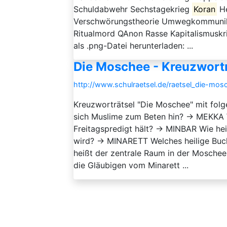
Schuldabwehr Sechstagekrieg
Koran
He
Verschwörungstheorie Umwegkommunik
Ritualmord QAnon Rasse Kapitalismuskr
als .png-Datei herunterladen: ...
Die Moschee - Kreuzwortr
http://www.schulraetsel.de/raetsel_die-mo
Kreuzworträtsel "Die Moschee" mit folg
sich Muslime zum Beten hin? → MEKKA W
Freitagspredigt hält? → MINBAR Wie he
wird? → MINARETT Welches heilige Buc
heißt der zentrale Raum in der Mosche
die Gläubigen vom Minarett ...