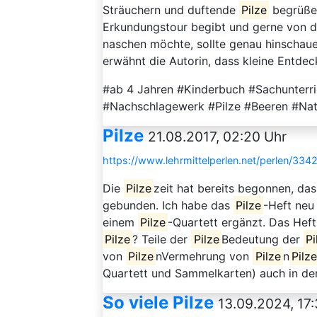
Sträuchern und duftende
Pilze
begrüßen
Erkundungstour begibt und gerne von den
naschen möchte, sollte genau hinschaue
erwähnt die Autorin, dass kleine Entdec
#ab 4 Jahren #Kinderbuch #Sachunterr
#Nachschlagewerk #Pilze #Beeren #Na
Pilze
21.08.2017, 02:20 Uhr
https://www.lehrmittelperlen.net/perlen/3342
Die
Pilze
zeit hat bereits begonnen, da
gebunden. Ich habe das
Pilze
-Heft neu
einem
Pilze
-Quartett ergänzt. Das Hef
Pilze
? Teile der
Pilze
Bedeutung der
Pi
von
Pilze
nVermehrung von
Pilze
n
Pilze
Quartett und Sammelkarten) auch in der 
So viele Pilze
13.09.2024, 17