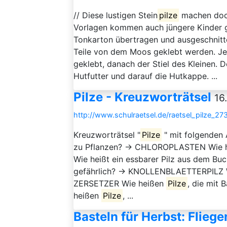
// Diese lustigen Stein
pilze
machen doch
Vorlagen kommen auch jüngere Kinder g
Tonkarton übertragen und ausgeschnitt
Teile von dem Moos geklebt werden. Jet
geklebt, danach der Stiel des Kleinen. 
Hutfutter und darauf die Hutkappe. ...
Pilze - Kreuzworträtsel
16
http://www.schulraetsel.de/raetsel_pilze_27
Kreuzworträtsel "
Pilze
" mit folgenden
zu Pflanzen? → CHLOROPLASTEN Wie hei
Wie heißt ein essbarer Pilz aus dem B
gefährlich? → KNOLLENBLAETTERPILZ 
ZERSETZER Wie heißen
Pilze
, die mi
heißen
Pilze
, ...
Basteln für Herbst: Fliege