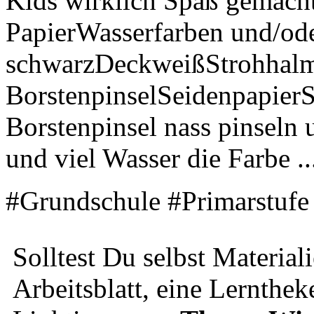
Kids wirklich Spaß gemach
PapierWasserfarben und/ode
schwarzDeckweißStrohhal
BorstenpinselSeidenpapierS
Borstenpinsel nass pinseln
und viel Wasser die Farbe ..
#Grundschule #Primarstufe
Solltest Du selbst Material
Arbeitsblatt, eine Lernthek