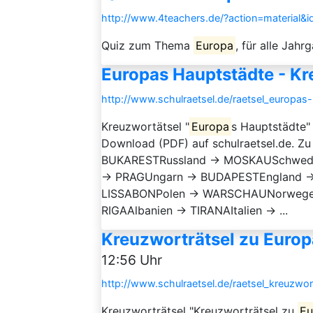
http://www.4teachers.de/?action=material&
Quiz zum Thema
Europa
, für alle Jah
Europas Hauptstädte - Kr
http://www.schulraetsel.de/raetsel_europas
Kreuzwortätsel "
Europa
s Hauptstädte" 
Download (PDF) auf schulraetsel.de. Z
BUKARESTRussland → MOSKAUSchwed
→ PRAGUngarn → BUDAPESTEngland →
LISSABONPolen → WARSCHAUNorwegen
RIGAAlbanien → TIRANAItalien → ...
Kreuzworträtsel zu Europ
12:56 Uhr
http://www.schulraetsel.de/raetsel_kreuzwo
Kreuzworträtsel "Kreuzworträtsel zu
Eu