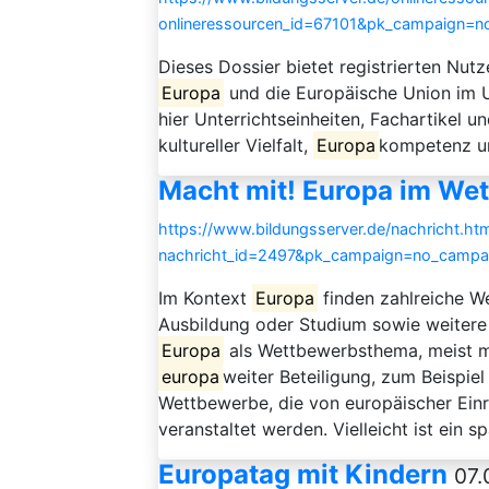
onlineressourcen_id=67101&pk_campaign=n
Dieses Dossier bietet registrierten Nutze
Europa
und die Europäische Union im Un
hier Unterrichtseinheiten, Fachartikel 
kultureller Vielfalt,
Europa
kompetenz un
Macht mit! Europa im We
https://www.bildungsserver.de/nachricht.htm
nachricht_id=2497&pk_campaign=no_campa
Im Kontext
Europa
finden zahlreiche W
Ausbildung oder Studium sowie weitere 
Europa
als Wettbewerbsthema, meist mi
europa
weiter Beteiligung, zum Beispie
Wettbewerbe, die von europäischer Einr
veranstaltet werden. Vielleicht ist ei
Europatag mit Kindern
07.