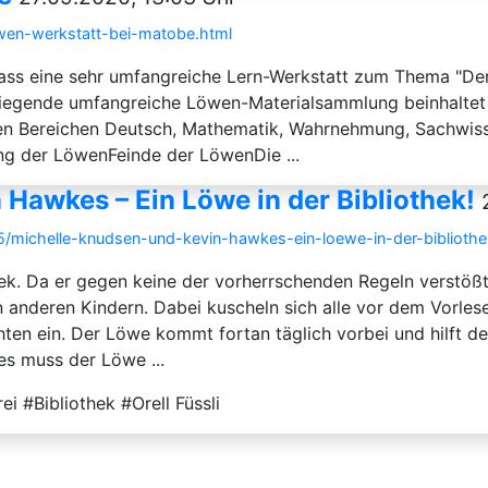
wen-werkstatt-bei-matobe.html
dass eine sehr umfangreiche Lern-Werkstatt zum Thema "De
liegende umfangreiche Löwen-Materialsammlung beinhaltet d
den Bereichen Deutsch, Mathematik, Wahrnehmung, Sachwis
g der LöwenFeinde der LöwenDie ...
Hawkes – Ein Löwe in der Bibliothek!
/25/michelle-knudsen-und-kevin-hawkes-ein-loewe-in-der-bibliothe
k. Da er gegen keine der vorherrschenden Regeln verstößt, 
n anderen Kindern. Dabei kuscheln sich alle vor dem Vorle
ten ein. Der Löwe kommt fortan täglich vorbei und hilft d
es muss der Löwe ...
 #Bibliothek #Orell Füssli