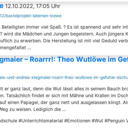
e
12.10.2022, 17:05 Uhr
12/bastelprojekt-laternen-loewe
 Beteiligten immer viel Spaß. ? Es ist spannend und sehr int
? wird die Mädchen und Jungen begeistern. Auch jüngere Ki
äuflich zu erwerben. Die Herstellung ist mit viel Geduld 
engefaltet ...
egmaier – Roarrr!: Theo Wutlöwe im G
erteis-und-andrea-stegmaier-roarrr-theo-wutlowe-im-gefuhle-dschu
r ganz laut, denn die Wut lässt alles in seinem Bauch brod
. Tatsächlich findet er sich mit Mähne und Krallen im Dsc
uf einen Papagei, der ganz nett und ausgelassen klingt. Als 
g zu weisen. Lediglich die ...
undschule #Unterrichtsmaterial #Emotionen #Wut #Penguin