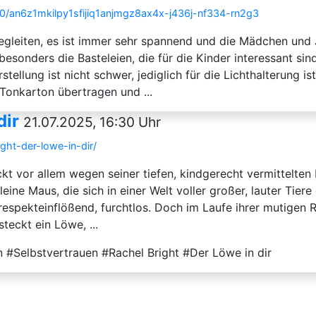
10/an6z1mkilpy1sfijiq1anjmgz8ax4x-j436j-nf334-rn2g3
leiten, es ist immer sehr spannend und die Mädchen und J
esonders die Basteleien, die für die Kinder interessant sin
stellung ist nicht schwer, jediglich für die Lichthalterung 
Tonkarton übertragen und ...
dir
21.07.2025, 16:30 Uhr
ight-der-lowe-in-dir/
ckt vor allem wegen seiner tiefen, kindgerecht vermittelten
eine Maus, die sich in einer Welt voller großer, lauter Tiere
espekteinflößend, furchtlos. Doch im Laufe ihrer mutigen 
teckt ein Löwe, ...
 #Selbstvertrauen #Rachel Bright #Der Löwe in dir