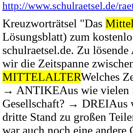
http://www.schulraetsel.de/rae
Kreuzworträtsel "Das
Mittel
Lösungsblatt) zum kostenl
schulraetsel.de. Zu lösend
wir die Zeitspanne zwische
MITTELALTER
Welches Ze
→ ANTIKEAus wie vielen S
Gesellschaft? → DREIAus w
dritte Stand zu großen Te
war auch noch eine andere 