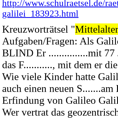
http://www.schulraetsel.de/raet
galilei_183923.html
Kreuzworträtsel "
Mittelalte
Aufgaben/Fragen: Als Galileo
BLIND Er ...............mit
das F..........., mit dem er
Wie viele Kinder hatte Gal
auch einen neuen S.......
Erfindung von Galileo G
Wer vertrat das geozentrisc