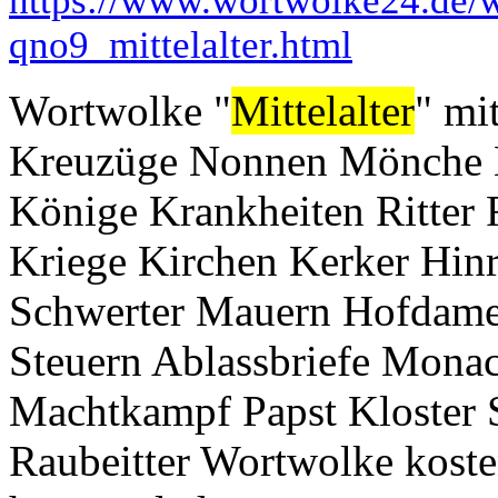
https://www.wortwolke24.de/
qno9_mittelalter.html
Wortwolke "
Mittelalter
" mi
Kreuzüge Nonnen Mönche B
Könige Krankheiten Ritter
Kriege Kirchen Kerker Hin
Schwerter Mauern Hofdame
Steuern Ablassbriefe Monac
Machtkampf Papst Kloster
Raubeitter Wortwolke koste