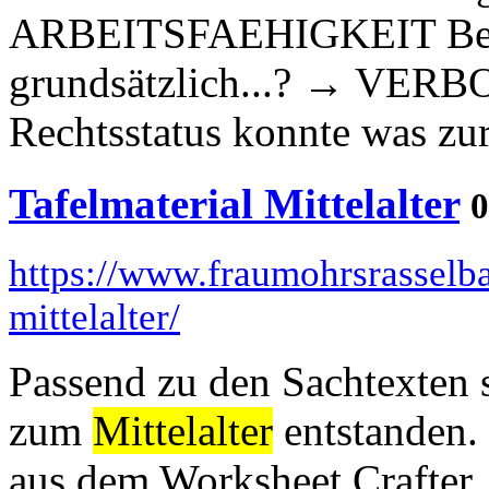
ARBEITSFAEHIGKEIT Bette
grundsätzlich...? → VERB
Rechtsstatus konnte was zur 
Tafelmaterial Mittelalter
0
https://www.fraumohrsrasselba
mittelalter/
Passend zu den Sachtexten s
zum
Mittelalter
entstanden.
aus dem Worksheet Crafter. 