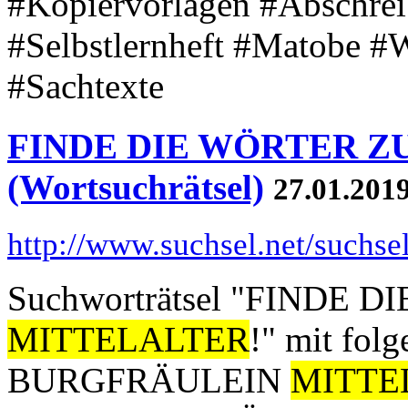
#Kopiervorlagen #Abschrei
#Selbstlernheft #Matobe #W
#Sachtexte
FINDE DIE WÖRTER ZU
(Wortsuchrätsel)
27.01.201
http://www.suchsel.net/suchs
Suchworträtsel "FINDE 
MITTELALTER
!" mit fol
BURGFRÄULEIN
MITTE