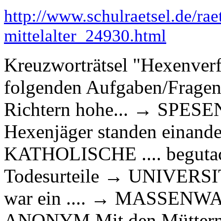
http://www.schulraetsel.de/ra
mittelalter_24930.html
Kreuzworträtsel "Hexenver
folgenden Aufgaben/Fragen:
Richtern hohe... → SPESEN 
Hexenjäger standen einande
KATHOLISCHE .... begutach
Todesurteile → UNIVERSI
war ein .... → MASSENWAH
ANONYM Mit den Müttern wu