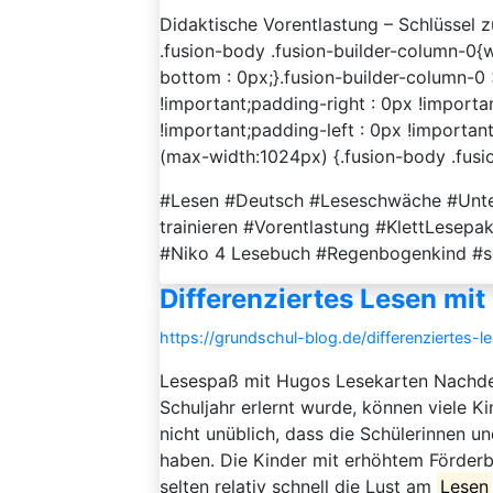
Didaktische Vorentlastung – Schlüssel z
.fusion-body .fusion-builder-column-0{
bottom : 0px;}.fusion-builder-column-0
!important;padding-right : 0px !importa
!important;padding-left : 0px !importan
(max-width:1024px) {.fusion-body .fusi
#Lesen #Deutsch #Leseschwäche #Unter
trainieren #Vorentlastung #KlettLesepa
#Niko 4 Lesebuch #Regenbogenkind #s
Differenziertes Lesen mi
https://grundschul-blog.de/differenziertes-
Lesespaß mit Hugos Lesekarten Nachde
Schuljahr erlernt wurde, können viele K
nicht unüblich, dass die Schülerinnen 
haben. Die Kinder mit erhöhtem Förderbe
selten relativ schnell die Lust am
Lesen