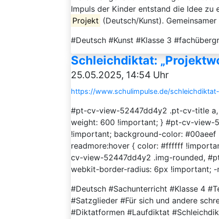
Impuls der Kinder entstand die Idee zu
Projekt
(Deutsch/Kunst). Gemeinsamer Ei
#Deutsch #Kunst #Klasse 3 #fachübergr
Schleichdiktat: „Projekt
25.05.2025, 14:54 Uhr
https://www.schulimpulse.de/schleichdiktat
#pt-cv-view-52447dd4y2 .pt-cv-title a,
weight: 600 !important; } #pt-cv-view-
!important; background-color: #00aeef
readmore:hover { color: #ffffff !import
cv-view-52447dd4y2 .img-rounded, #pt
webkit-border-radius: 6px !important; -
#Deutsch #Sachunterricht #Klasse 4 #T
#Satzglieder #Für sich und andere sch
#Diktatformen #Laufdiktat #Schleichdik