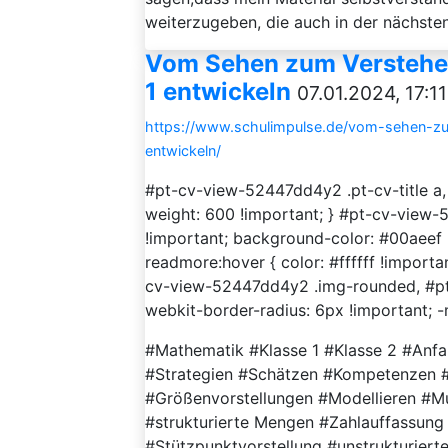
weiterzugeben, die auch in der nächsten 
Vom Sehen zum Verstehen
1 entwickeln
07.01.2024, 17:1
https://www.schulimpulse.de/vom-sehen-z
entwickeln/
#pt-cv-view-52447dd4y2 .pt-cv-title a,
weight: 600 !important; } #pt-cv-view-
!important; background-color: #00aeef
readmore:hover { color: #ffffff !import
cv-view-52447dd4y2 .img-rounded, #pt
webkit-border-radius: 6px !important; -
#Mathematik #Klasse 1 #Klasse 2 #Anfa
#Strategien #Schätzen #Kompetenzen 
#Größenvorstellungen #Modellieren #Mu
#strukturierte Mengen #Zahlauffassun
#Stützpunktvorstellung #unstrukturier