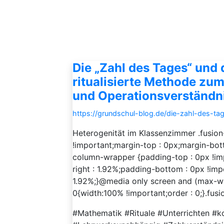
Die „Zahl des Tages“ und 
ritualisierte Methode zum
und Operationsverständn
https://grundschul-blog.de/die-zahl-des-t
Heterogenität im Klassenzimmer .fusio
!important;margin-top : 0px;margin-bott
column-wrapper {padding-top : 0px !imp
right : 1.92%;padding-bottom : 0px !impo
1.92%;}@media only screen and (max-wi
0{width:100% !important;order : 0;}.fusi
#Mathematik #Rituale #Unterrichten #k