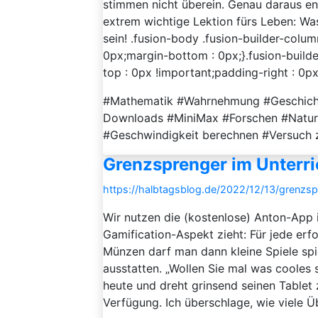
stimmen nicht überein. Genau daraus ent
extrem wichtige Lektion fürs Leben: Was
sein! .fusion-body .fusion-builder-colu
0px;margin-bottom : 0px;}.fusion-buil
top : 0px !important;padding-right : 0px 
#Mathematik #Wahrnehmung #Geschichte
Downloads #MiniMax #Forschen #Natu
#Geschwindigkeit berechnen #Versuch z
Grenzsprenger im Unter
https://halbtagsblog.de/2022/12/13/grenzs
Wir nutzen die (kostenlose) Anton-App i
Gamification-Aspekt zieht: Für jede er
Münzen darf man dann kleine Spiele spi
ausstatten. „Wollen Sie mal was cooles s
heute und dreht grinsend seinen Tablet z
Verfügung. Ich überschlage, wie viele Ü