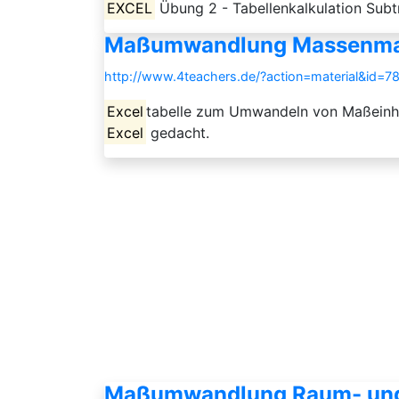
EXCEL
Übung 2 - Tabellenkalkulation Subtr
Maßumwandlung Massenmaß
http://www.4teachers.de/?action=material&id=7
Excel
tabelle zum Umwandeln von Maßeinhei
Excel
gedacht.
Maßumwandlung Raum- und 