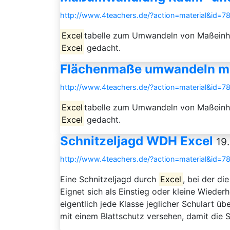
http://www.4teachers.de/?action=material&id=7
Excel
tabelle zum Umwandeln von Maßeinhei
Excel
gedacht.
Flächenmaße umwandeln mit
http://www.4teachers.de/?action=material&id=7
Excel
tabelle zum Umwandeln von Maßeinhei
Excel
gedacht.
Schnitzeljagd WDH Excel
19
http://www.4teachers.de/?action=material&id=7
Eine Schnitzeljagd durch
Excel
, bei der d
Eignet sich als Einstieg oder kleine Wiederh
eigentlich jede Klasse jeglicher Schulart ü
mit einem Blattschutz versehen, damit die Sc