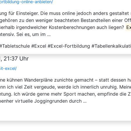
ortbildung-online-anbieten/
ung für Einsteiger. Die muss online jedoch anders gestaltet 
gehören zu den weniger beachteten Bestandteilen einer Offi
ußerhalb irgendwelcher Kostenberechnungen auch liegen?
E
tensiv. Sei es, um im ...
Tabletschule #Excel #Excel-Fortbildung #Tabellenkalkulat
, 21:37 Uhr
it-excel/
ne kühnen Wanderpläne zunichte gemacht – statt dessen ha
 ich viel Zeit vergeude, werde ich innerlich unruhig. Mein
htung. Ich würde gerne mehr Sport machen, empfinde die Z
enher virtuelle Joggingrunden durch ...