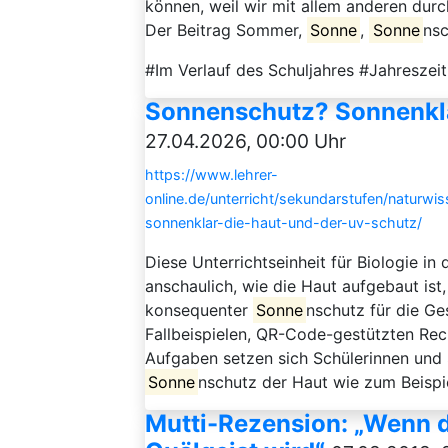
können, weil wir mit allem anderen durch
Der Beitrag Sommer,
Sonne
,
Sonne
nsc
#Im Verlauf des Schuljahres #Jahreszeit
Sonnenschutz? Sonnenkla
27.04.2026, 00:00 Uhr
https://www.lehrer-
online.de/unterricht/sekundarstufen/naturwi
sonnenklar-die-haut-und-der-uv-schutz/
Diese Unterrichtseinheit für Biologie in
anschaulich, wie die Haut aufgebaut is
konsequenter
Sonne
nschutz für die Ge
Fallbeispielen, QR-Code-gestützten Re
Aufgaben setzen sich Schülerinnen und
Sonne
nschutz der Haut wie zum Beisp
Mutti-Rezension: „Wenn 