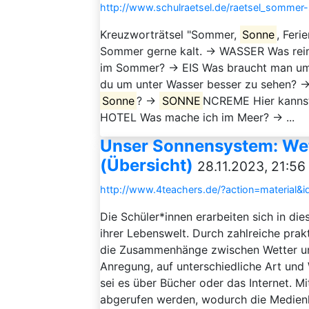
http://www.schulraetsel.de/raetsel_sommer-
Kreuzworträtsel "Sommer,
Sonne
, Feri
Sommer gerne kalt. → WASSER Was rei
im Sommer? → EIS Was braucht man u
du um unter Wasser besser zu sehen? 
Sonne
? →
SONNE
NCREME Hier kannst
HOTEL Was mache ich im Meer? → ...
Unser Sonnensystem: Wett
(Übersicht)
28.11.2023, 21:56
http://www.4teachers.de/?action=material&
Die Schüler*innen erarbeiten sich in di
ihrer Lebenswelt. Durch zahlreiche prak
die Zusammenhänge zwischen Wetter und
Anregung, auf unterschiedliche Art und 
sei es über Bücher oder das Internet. M
abgerufen werden, wodurch die Medienk