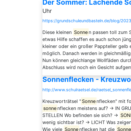
Der Sommer: Lachende So
Uhr
https://grundschuleundbasteln.de/blog/202
Diese kleinen
Sonne
n passen toll zum 
etwas Hilfe schaffen es auch schon jü
kleiner oder ein großer Pappteller gelb 
möglich. Danach werden in gleichmäßig
Nun können gleichlange Wollfäden dur
Abschluss wird noch ein Gesicht aufgemal
Sonnenflecken - Kreuzwor
http://www.schulraetsel.de/raetsel_sonnenf
Kreuzworträtsel "
Sonne
nflecken" mit 
sonne
nflecken meistens auf? → IN G
STELLEN Wo befinden sie sich? →
SON
wenig sichtbar ist? → LICHT Was zeig
Wie viele
Sonne
nflecken hat die
Sonne