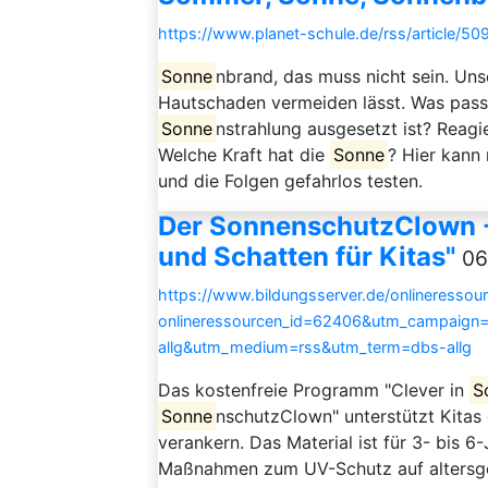
https://www.planet-schule.de/rss/article/50
Sonne
nbrand, das muss nicht sein. Uns
Hautschaden vermeiden lässt. Was passie
Sonne
nstrahlung ausgesetzt ist? Reag
Welche Kraft hat die
Sonne
? Hier kann
und die Folgen gefahrlos testen.
Der SonnenschutzClown -
und Schatten für Kitas"
06
https://www.bildungsserver.de/onlineressou
onlineressourcen_id=62406&utm_campaign
allg&utm_medium=rss&utm_term=dbs-allg
Das kostenfreie Programm "Clever in
S
Sonne
nschutzClown" unterstützt Kitas 
verankern. Das Material ist für 3- bis 6
Maßnahmen zum UV-Schutz auf altersger