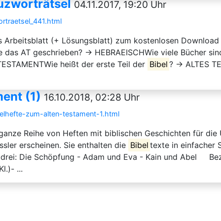
uzworträtsel
04.11.2017, 19:20 Uhr
ortraetsel_441.html
s Arbeitsblatt (+ Lösungsblatt) zum kostenlosen Download 
e das AT geschrieben? → HEBRAEISCHWie viele Bücher sin
ESTAMENTWie heißt der erste Teil der
Bibel
? → ALTES TE
ent (1)
16.10.2018, 02:28 Uhr
belhefte-zum-alten-testament-1.html
anze Reihe von Heften mit biblischen Geschichten für die 
ässler erscheinen. Sie enthalten die
Bibel
texte in einfacher
en drei: Die Schöpfung - Adam und Eva - Kain und Abel Be
)- ...