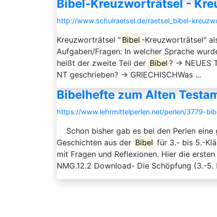
Bibel-Kreuzworträtsel - Kre
http://www.schulraetsel.de/raetsel_bibel-kreuzw
Kreuzworträtsel "
Bibel
-Kreuzworträtsel" al
Aufgaben/Fragen: In welcher Sprache wurd
heißt der zweite Teil der
Bibel
? → NEUES T
NT geschrieben? → GRIECHISCHWas ...
Bibelhefte zum Alten Testam
https://www.lehrmittelperlen.net/perlen/3779-bi
Schon bisher gab es bei den Perlen eine g
Geschichten aus der
Bibel
für 3.- bis 5.-Kl
mit Fragen und Reflexionen. Hier die erst
NMG.12.2 Download- Die Schöpfung (3.-5. Kl.