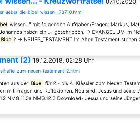
l wissen... - Kreuzworträtsel
07.10.2020,
her-ueber-die-bibel-wissen-_78710.html
ibel
wissen..." mit folgenden Aufgaben/Fragen: Markus, Ma
ohannes haben ein .... geschrieben. → EVANGELIUM Im Ne
Bibel
? → NEUES_TESTAMENT Im Alten Testament stehen G
ment (2)
19.12.2018, 02:28 Uhr
ibelhefte-zum-neuen-testament-2.html
hten aus der
Bibel
für 2.- bis 4.-Klässler zum Neuen Testam
n mit Fragen und Reflexionen. Neu sind: Jesus und seine J
.2 NMG.11.2a NMG.12.2 Download- Jesus und seine Jünger (2.