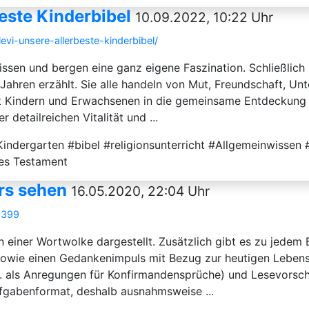
beste Kinderbibel
10.09.2022, 10:22 Uhr
evi-unsere-allerbeste-kinderbibel/
sen und bergen eine ganz eigene Faszination. Schließlich
 Jahren erzählt. Sie alle handeln von Mut, Freundschaft, Un
it Kindern und Erwachsenen in die gemeinsame Entdeckung 
detailreichen Vitalität und ...
ndergarten #bibel #religionsunterricht #Allgemeinwissen 
es Testament
ers sehen
16.05.2020, 22:04 Uhr
8399
in einer Wortwolke dargestellt. Zusätzlich gibt es zu jedem
owie einen Gedankenimpuls mit Bezug zur heutigen Lebensre
 als Anregungen für Konfirmandensprüche) und Lesevorschlä
ufgabenformat, deshalb ausnahmsweise ...