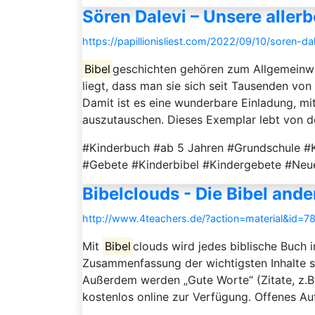
Sören Dalevi – Unsere aller
https://papillionisliest.com/2022/09/10/soren-dal
Bibel
geschichten gehören zum Allgemeinwis
liegt, dass man sie sich seit Tausenden von
Damit ist es eine wunderbare Einladung, m
auszutauschen. Dieses Exemplar lebt von der 
#Kinderbuch #ab 5 Jahren #Grundschule #Ki
#Gebete #Kinderbibel #Kindergebete #Neu
Bibelclouds - Die Bibel and
http://www.4teachers.de/?action=material&id=7
Mit
Bibel
clouds wird jedes biblische Buch 
Zusammenfassung der wichtigsten Inhalte s
Außerdem werden „Gute Worte“ (Zitate, z.B.
kostenlos online zur Verfügung. Offenes A