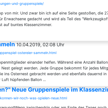
bungen-und-gruppenspiele/
p von mir. Und zwar bin ich auf eine Seite gestoßen, die 
 für Erwachsene gedacht und wird als Teil des “Werkzeugkof
st auf buntes Klassenzimmer.
mmeln
10.04.2019, 02:08 Uhr
ruppenspiel-ostereier-sammeln.html
uppenmitglieder einander helfen. Während eine Anzahl Ballo
ins Nest gelegt werden. Jede Gruppe bekommt für jedes Mitg
ie ins Osternest gebracht werden und ebenfalls dauernd in 
 Luft hüpfenden Ballon ...
len?" Neue Gruppenspiele im Klassenz
/konnen-wir-noch-was-spielen-neue.html
nregung!!Wenn zwischendrin oder am Ende des Tages noch ei