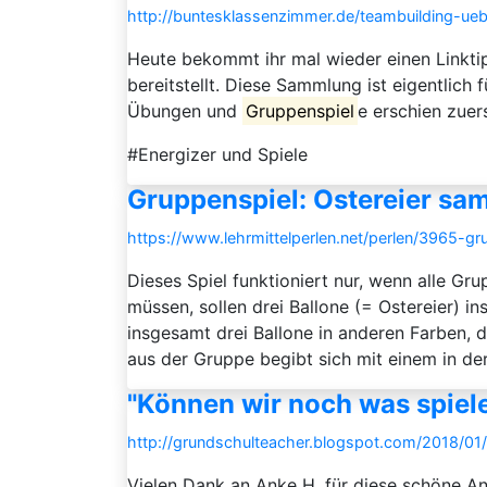
http://buntesklassenzimmer.de/teambuilding-ue
Heute bekommt ihr mal wieder einen Linktip
bereitstellt. Diese Sammlung ist eigentlich
Übungen und
Gruppenspiel
e erschien zuer
#Energizer und Spiele
Gruppenspiel: Ostereier sa
https://www.lehrmittelperlen.net/perlen/3965-g
Dieses Spiel funktioniert nur, wenn alle Gr
müssen, sollen drei Ballone (= Ostereier) 
insgesamt drei Ballone in anderen Farben, d
aus der Gruppe begibt sich mit einem in der
"Können wir noch was spie
http://grundschulteacher.blogspot.com/2018/01
Vielen Dank an Anke H. für diese schöne A