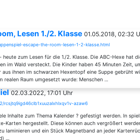
om, Lesen 1./2. Klasse
01.05.2018, 02:32 
ruppenspiel-escape-the-room-lesen-1-2-klasse.html
- heute zum Lesen für die 1./2. Klasse. Die ABC-Hexe hat 
en im Wald versteckt. Die Kinder haben 45 Minuten Zeit, 
aus ihnen im schwarzen Hexentopf eine Suppe gebrüht wir
m realen Raum umgesetzt wurde: Menschen ...
iel
02.03.2022, 17:01 Uhr
12/rcsjtq9igd46clb1xuuzalxhlxqv1v-azaw6
le Inhalte zum Thema Kalender ? gefestigt werden. In spiel
e-Karten hergestellt. Diese können auch vergrößert werden
n zu laminieren und ein Stück Magnetband an jeder Kartenrü
) ...