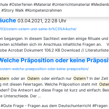
chule #Osterferien #Material #Unterrichtsmaterial #Medie
g #Story Walk #Kompetenzrahmen
räuche
03.04.2021, 22:28 Uhr
4/03/ostern-ostern-und-seine-br%C3%A4uche/
hen begangen. In diesem Sachtext werden einige Rituale u
exten schließen sich im Anschluss inhaltliche Fragen an. 
obe Acrobat Dokument 106.2 KB Download // Literaturliste:
Welche Präposition oder keine Präposi
-ostern-welche-praeposition-oder-keine-praeposition/
stern
oder an
Ostern
oder einfach nur
Ostern
? In der Zei
g mit diesen Feiertagen. Welche Präposition steht mit
Oste
en? Die Antwort auf diese Frage ist kurz und einfach: Beide
le Unterschiede. Der ...
Gute Frage - Fragen aus dem Deutschunterricht #Fragen 