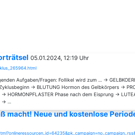
rträtsel
05.01.2024, 12:19 Uhr
zyklus_265964.html
olgenden Aufgaben/Fragen: Follikel wird zum ... → GELBKO
yklusbeginn → BLUTUNG Hormon des Gelbkörpers → PRO
ut → HORMONPFLASTER Phase nach dem Eisprung → LUTE
→ ...
aß macht! Neue und kostenlose Periode
ce.html?onlineressourcen_id=64235&pk_campaign=no_campaign_rs