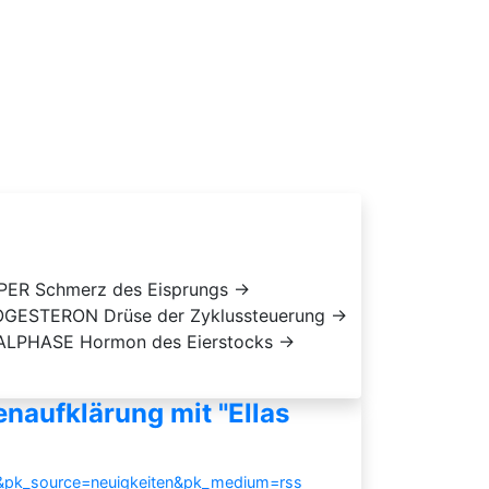
ERPER Schmerz des Eisprungs →
GESTERON Drüse der Zyklussteuerung →
ALPHASE Hormon des Eierstocks →
naufklärung mit "Ellas
s&pk_source=neuigkeiten&pk_medium=rss