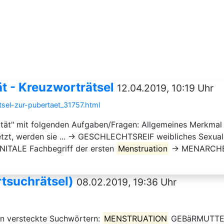
t - Kreuzworträtsel
12.04.2019, 10:19 Uhr
tsel-zur-pubertaet_31757.html
bertät" mit folgenden Aufgaben/Fragen: Allgemeines Mer
setzt, werden sie ... → GESCHLECHTSREIF weibliches Sexu
ENITALE Fachbegriff der ersten
Menstruation
→ MENARCHE f
tsuchrätsel)
08.02.2019, 19:36 Uhr
en versteckte Suchwörtern:
MENSTRUATION
GEBäRMUTTER