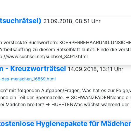
tsuchrätsel)
21.09.2018, 08:51 Uhr
enden versteckte Suchwörtern: KOERPERBEHAARUNG UNSIC
sauftrag zu diesem Rätselblatt lautet: Finde die verst
tp://www.suchsel.net/suchsel_34917.html
 - Kreuzworträtsel
14.09.2018, 13:11 Uhr
ung-des-menschen_16869.html
n" mit folgenden Aufgaben/Fragen: Was hat es zur Folge,wen
 ein Teil der Spermazelle. → SCHWANZFADENNenne einen 
 bei Mädchen breiter? → HUEFTENWas wächst während de
kostenlose Hygienepakete für Mädche