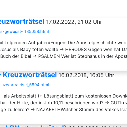
euzworträtsel
17.02.2022, 21:02 Uhr
-es-gewusst-_185058.html
 mit folgenden Aufgaben/Fragen: Die Apostelgeschichte w
Jesus als Baby töten wollte → HERODES Gegen wen hat 
 Buch der Bibel → PSALMEN Wer ist Stephanus in der Apo
- Kreuzworträtsel
16.02.2018, 16:05 Uhr
reuzwortraetsel_5894.html
l" als Arbeitsblatt (+ Lösungsblatt) zum kostenlosen Downl
hat der Hirte, der in Joh 10,11 beschrieben wird? → GUTIn
oge zu lehren? → NAZARETHWelcher Stamm des Volkes Israe