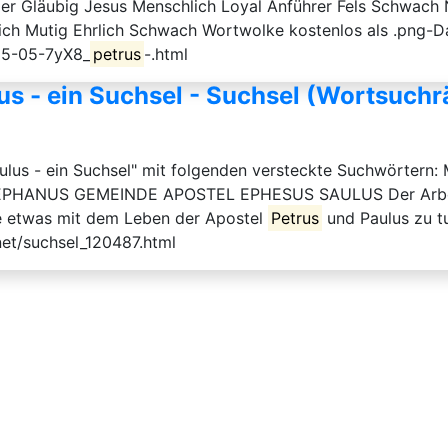
er Gläubig Jesus Menschlich Loyal Anführer Fels Schwach 
ich Mutig Ehrlich Schwach Wortwolke kostenlos als .png-Da
25-05-7yX8_
petrus
-.html
us - ein Suchsel - Suchsel (Wortsuchr
ulus - ein Suchsel" mit folgenden versteckte Suchwörte
NUS GEMEINDE APOSTEL EPHESUS SAULUS Der Arbeitsauf
lle etwas mit dem Leben der Apostel
Petrus
und Paulus zu t
net/suchsel_120487.html