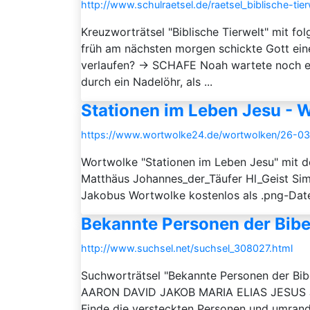
http://www.schulraetsel.de/raetsel_biblische-tie
Kreuzworträtsel "Biblische Tierwelt" mit f
früh am nächsten morgen schickte Gott einen
verlaufen? → SCHAFE Noah wartete noch einnm
durch ein Nadelöhr, als ...
Stationen im Leben Jesu - 
https://www.wortwolke24.de/wortwolken/26-03
Wortwolke "Stationen im Leben Jesu" mit d
Matthäus Johannes_der_Täufer Hl_Geist S
Jakobus Wortwolke kostenlos als .png-Dat
Bekannte Personen der Bibe
http://www.suchsel.net/suchsel_308027.html
Suchworträtsel "Bekannte Personen der 
AARON DAVID JAKOB MARIA ELIAS JESUS JO
Finde die versteckten Personen und umrande