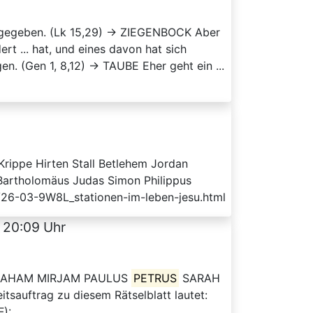
... gegeben. (Lk 15,29) → ZIEGENBOCK Aber
t ... hat, und eines davon hat sich
en. (Gen 1, 8,12) → TAUBE Eher geht ein ...
rippe Hirten Stall Betlehem Jordan
artholomäus Judas Simon Philippus
/26-03-9W8L_stationen-im-leben-jesu.html
 20:09 Uhr
 ABRAHAM MIRJAM PAULUS
PETRUS
SARAH
ftrag zu diesem Rätselblatt lautet:
F):