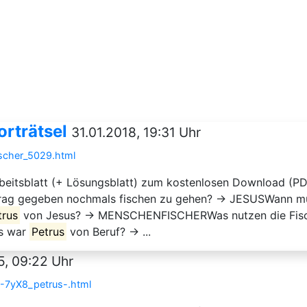
orträtsel
31.01.2018, 19:31 Uhr
ischer_5029.html
rbeitsblatt (+ Lösungsblatt) zum kostenlosen Download (PDF
rag gegeben nochmals fischen zu gehen? → JESUSWann m
trus
von Jesus? → MENSCHENFISCHERWas nutzen die Fisch
s war
Petrus
von Beruf? → ...
5, 09:22 Uhr
-7yX8_petrus-.html