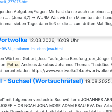
rwelt_277975.html
olgenden Aufgaben/Fragen: Mir hast du nie auch nur einen 
 ... . (Jona 4,7) → WURM Was wird ein Mann tun, der hunder
al sieben Tage, dann ließ er die ... zum dritten Mal flieg
Wortwolke
12.03.2026, 16:09 Uhr
-9W8L_stationen-im-leben-jesu.html
en Wörtern: Geburt_Jesu Taufe_Jesu Berufung_der_Jünger K
imon
Petrus
Andreas Jakobus Johannes Thomas Thaddäus B
ei herunterladen: https://www.wortwolke24.de/wortwolken
l - Suchsel (Wortsuchrätsel)
19.08.2025,
Bibel" mit folgenden versteckte Suchwörtern: JOHANNES
SEF HIOB NOAH JONA MOSE ADAM ESAU EVA Der Arbeitsau
 sie.Download-Link (Arbeitsblatt und Lösungsblatt als PD