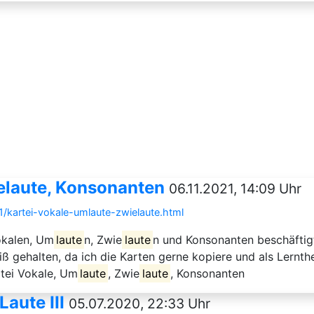
ielaute, Konsonanten
06.11.2021, 14:09 Uhr
1/kartei-vokale-umlaute-zwielaute.html
Vokalen, Um
laute
n, Zwie
laute
n und Konsonanten beschäftigt.
ß gehalten, da ich die Karten gerne kopiere und als Lernth
rtei Vokale, Um
laute
, Zwie
laute
, Konsonanten
aute III
05.07.2020, 22:33 Uhr