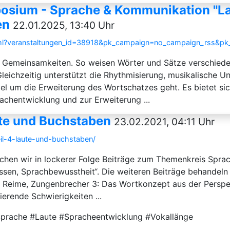
osium - Sprache & Kommunikation "Lau
en
22.01.2025, 13:40 Uhr
.html?veranstaltungen_id=38918&pk_campaign=no_campaign_rss&p
 Gemeinsamkeiten. So weisen Wörter und Sätze verschieden
 Gleichzeitig unterstützt die Rhythmisierung, musikalische
el um die Erweiterung des Wortschatzes geht. Es bietet si
achentwicklung und zur Erweiterung ...
ute und Buchstaben
23.02.2021, 04:11 Uhr
eil-4-laute-und-buchstaben/
lichen wir in lockerer Folge Beiträge zum Themenkreis Spr
ssen, Sprachbewusstheit“. Die weiteren Beiträge behandeln
, Reime, Zungenbrecher 3: Das Wortkonzept aus der Persp
erende Schwierigkeiten ...
Sprache #Laute #Spracheentwicklung #Vokallänge