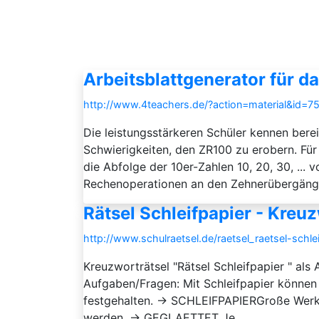
Arbeitsblattgenerator für d
http://www.4teachers.de/?action=material&id=7
Die leistungsstärkeren Schüler kennen bere
Schwierigkeiten, den ZR100 zu erobern. Für
die Abfolge der 10er-Zahlen 10, 20, 30, ...
Rechenoperationen an den Zehnerübergängen
Rätsel Schleifpapier - Kreu
http://www.schulraetsel.de/raetsel_raetsel-schle
Kreuzworträtsel "Rätsel Schleifpapier " als
Aufgaben/Fragen: Mit Schleifpapier könne
festgehalten. → SCHLEIFPAPIERGroße Wer
werden. → GEGLAETTET Je ...