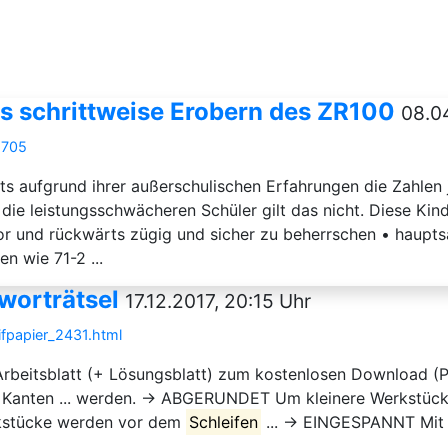
as schrittweise Erobern des ZR100
08.0
5705
its aufgrund ihrer außerschulischen Erfahrungen die Zahlen
 die leistungsschwächeren Schüler gilt das nicht. Diese Kin
 vor und rückwärts zügig und sicher zu beherrschen • haupt
 wie 71-2 ...
zworträtsel
17.12.2017, 20:15 Uhr
ifpapier_2431.html
 Arbeitsblatt (+ Lösungsblatt) zum kostenlosen Download (P
n Kanten ... werden. → ABGERUNDET Um kleinere Werkstüc
kstücke werden vor dem
Schleifen
... → EINGESPANNT Mit S