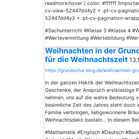
readmore:hover { color: #ffffff !import
cv-view-52447dd4y2 + .pt-cv-paginatio
52447dd4y2 + .pt-cv-pagination-wrapper 
#Sachunterricht #Klasse 3 #Klasse 4 #
#Wertevermittlung #Wertebildung #Wert
Weihnachten in der Grund
für die Weihnachtszeit
13.
https://grundschul-blog.de/weihnachten-gru
In der ganzen Hektik der Weihnachtszei
Geschenke, der Anspruch erstklassige Pl
nehmen, uns auf die wahre Bedeutung 
besinnliche Zeit des Jahres steht doch in
Familie verbringen, liebgewonnene Bräu
Weihnachtsdeko basteln… In diesem Beit
#Mathematik #Englisch #Deutsch #Bac