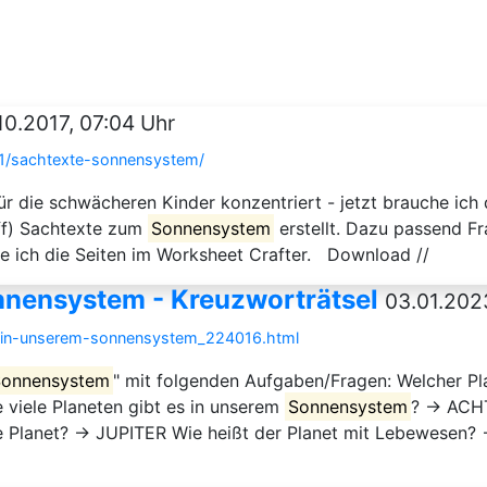
.10.2017, 07:04 Uhr
11/sachtexte-sonnensystem/
ür die schwächeren Kinder konzentriert - jetzt brauche ich
off) Sachtexte zum
Sonnensystem
erstellt. Dazu passend Fr
e ich die Seiten im Worksheet Crafter. Download //
nnensystem - Kreuzworträtsel
03.01.202
en-in-unserem-sonnensystem_224016.html
Sonnensystem
" mit folgenden Aufgaben/Fragen: Welcher P
 viele Planeten gibt es in unserem
Sonnensystem
? → ACHT 
 Planet? → JUPITER Wie heißt der Planet mit Lebewesen? 