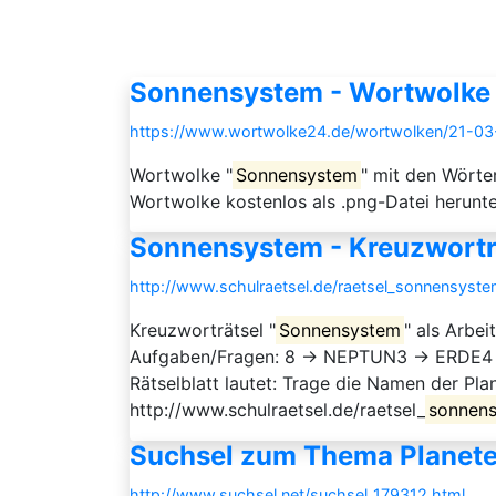
Sonnensystem - Wortwolke
https://www.wortwolke24.de/wortwolken/21-0
Wortwolke "
Sonnensystem
" mit den Wörte
Wortwolke kostenlos als .png-Datei herun
Sonnensystem - Kreuzwortr
http://www.schulraetsel.de/raetsel_sonnensyst
Kreuzworträtsel "
Sonnensystem
" als Arbe
Aufgaben/Fragen: 8 → NEPTUN3 → ERDE4
Rätselblatt lautet: Trage die Namen der Pla
http://www.schulraetsel.de/raetsel_
sonnen
Suchsel zum Thema Planete
http://www.suchsel.net/suchsel_179312.html