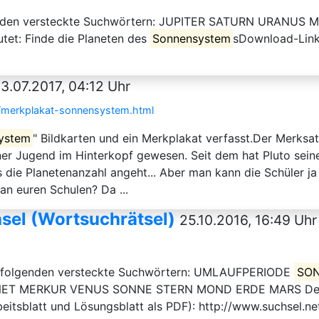
genden versteckte Suchwörtern: JUPITER SATURN URAN
utet: Finde die Planeten des
Sonnensystem
sDownload-Link 
l
3.07.2017, 04:12 Uhr
/merkplakat-sonnensystem.html
ystem
" Bildkarten und ein Merkplakat verfasst.Der Merksat
er Jugend im Hinterkopf gewesen. Seit dem hat Pluto seinen 
 die Planetenanzahl angeht... Aber man kann die Schüler ja
an euren Schulen? Da ...
sel (Wortsuchrätsel)
25.10.2016, 16:49 Uhr
t folgenden versteckte Suchwörtern: UMLAUFPERIODE
SO
 MERKUR VENUS SONNE STERN MOND ERDE MARS Der Arbe
eitsblatt und Lösungsblatt als PDF): http://www.suchsel.ne