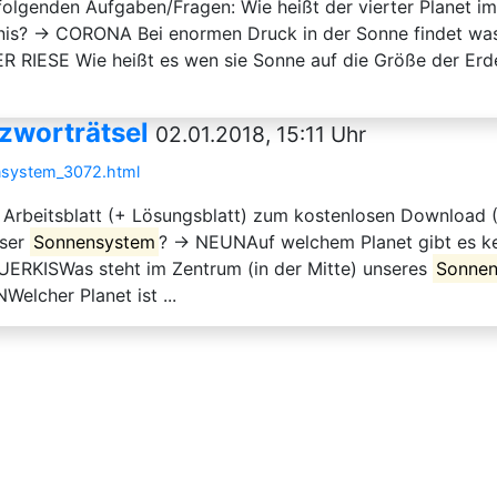
folgenden Aufgaben/Fragen: Wie heißt der vierter Planet i
ernis? → CORONA Bei enormen Druck in der Sonne findet w
TER RIESE Wie heißt es wen sie Sonne auf die Größe der
zworträtsel
02.01.2018, 15:11 Uhr
ensystem_3072.html
s Arbeitsblatt (+ Lösungsblatt) zum kostenlosen Download (
nser
Sonnensystem
? → NEUNAuf welchem Planet gibt es kei
ERKISWas steht im Zentrum (in der Mitte) unseres
Sonne
elcher Planet ist ...