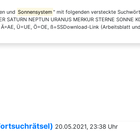
ten und
Sonnensystem
" mit folgenden versteckte Suchwö
TER SATURN NEPTUN URANUS MERKUR STERNE SONNE K
et: Ä=AE, Ü=UE, Ö=OE, ß=SSDownload-Link (Arbeitsblatt und
ortsuchrätsel)
20.05.2021, 23:38 Uhr