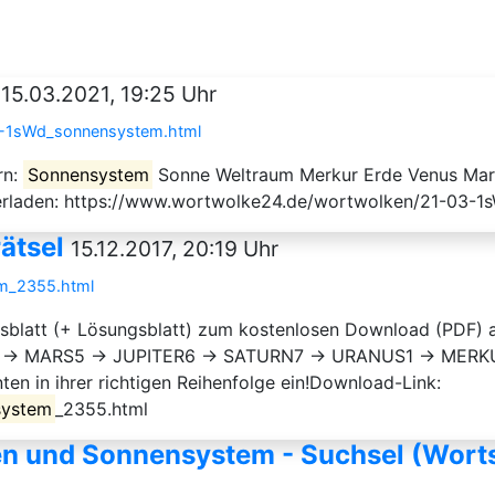
15.03.2021, 19:25 Uhr
3-1sWd_sonnensystem.html
rn:
Sonnensystem
Sonne Weltraum Merkur Erde Venus Mars
terladen: https://www.wortwolke24.de/wortwolken/21-03-1
ätsel
15.12.2017, 20:19 Uhr
em_2355.html
itsblatt (+ Lösungsblatt) zum kostenlosen Download (PDF) a
 → MARS5 → JUPITER6 → SATURN7 → URANUS1 → MERKUR
nten in ihrer richtigen Reihenfolge ein!Download-Link:
system
_2355.html
n und Sonnensystem - Suchsel (Worts