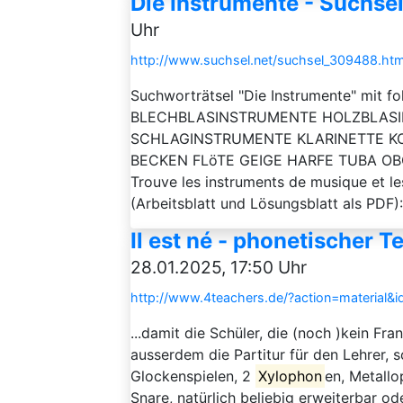
Die Instrumente - Suchse
Uhr
http://www.suchsel.net/suchsel_309488.htm
Suchworträtsel "Die Instrumente" mit f
BLECHBLASINSTRUMENTE HOLZBLAS
SCHLAGINSTRUMENTE KLARINETTE K
BECKEN FLöTE GEIGE HARFE TUBA OBOE D
Trouve les instruments de musique et l
(Arbeitsblatt und Lösungsblatt als PDF
Il est né - phonetischer 
28.01.2025, 17:50 Uhr
http://www.4teachers.de/?action=material&
...damit die Schüler, die (noch )kein Fr
ausserdem die Partitur für den Lehrer, s
Glockenspielen, 2
Xylophon
en, Metall
Snare, natürlich beliebig erweiterbar od