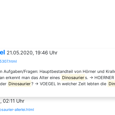
el
21.05.2020, 19:46 Uhr
65307.html
en Aufgaben/Fragen: Hauptbestandteil von Hörner und Kra
an erkennt man das Alter eines
Dinosaurier
s. → HOERNER A
 der
Dinosaurier
? → VOEGEL In welcher Zeit lebten die
Din
, 02:11 Uhr
aurier-allerlei.html