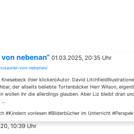
r von nebenan“
01.03.2025, 20:35 Uhr
inosaurier-von-nebenan/
Knesebeck (hier klicken)Autor: David LitchfieldIllustratio
chbar, der allseits beliebte Tortenbäcker Herr Wilson, eigent
in wollen ihr die allerdings glauben. Aber Liz bleibt dran 
...
h #Kindern vorlesen #Bilderbücher im Unterricht #Perspek
020, 10:39 Uhr