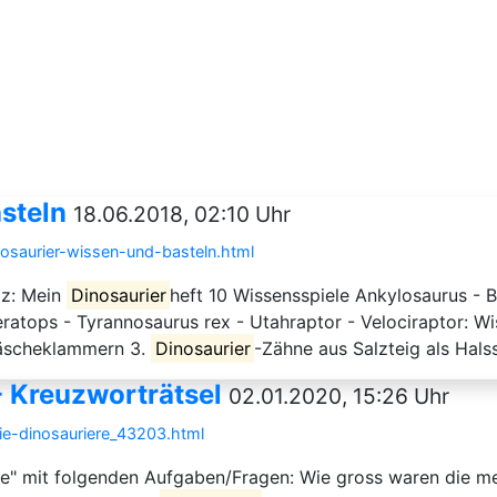
steln
18.06.2018, 02:10 Uhr
nosaurier-wissen-und-basteln.html
iz: Mein
Dinosaurier
heft 10 Wissensspiele Ankylosaurus -
eratops - Tyrannosaurus rex - Utahraptor - Velociraptor: W
äscheklammern 3.
Dinosaurier
-Zähne aus Salzteig als Hal
- Kreuzworträtsel
02.01.2020, 15:26 Uhr
die-dinosauriere_43203.html
e" mit folgenden Aufgaben/Fragen: Wie gross waren die m