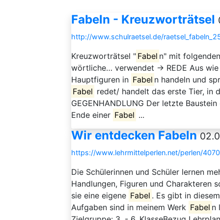
Fabeln - Kreuzworträtsel
http://www.schulraetsel.de/raetsel_fabeln_
Kreuzworträtsel "
Fabel
n" mit folgende
wörtliche… verwendet → REDE Aus wie v
Hauptfiguren in
Fabel
n handeln und s
Fabel
redet/ handelt das erste Tier, in 
GEGENHANDLUNG Der letzte Baustein 
Ende einer
Fabel
...
Wir entdecken Fabeln
02.0
https://www.lehrmittelperlen.net/perlen/407
Die Schülerinnen und Schüler lernen me
Handlungen, Figuren und Charakteren s
sie eine eigene
Fabel
. Es gibt in diese
Aufgaben sind in meinem Werk
Fabel
n 
Zielgruppe: 3. - 6. KlasseBezug Lehrplan