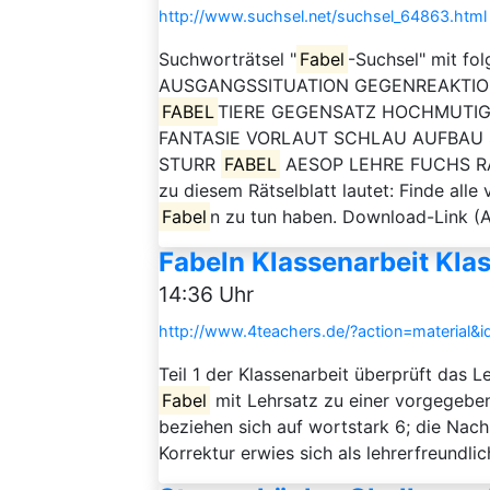
http://www.suchsel.net/suchsel_64863.html
Suchworträtsel "
Fabel
-Suchsel" mit fo
AUSGANGSSITUATION GEGENREAKTION
FABEL
TIERE GEGENSATZ HOCHMUTI
FANTASIE VORLAUT SCHLAU AUFBAU
STURR
FABEL
AESOP LEHRE FUCHS RA
zu diesem Rätselblatt lautet: Finde all
Fabel
n zu tun haben. Download-Link (Arb
Fabeln Klassenarbeit Kla
14:36 Uhr
http://www.4teachers.de/?action=material&
Teil 1 der Klassenarbeit überprüft das L
Fabel
mit Lehrsatz zu einer vorgegeben
beziehen sich auf wortstark 6; die Nac
Korrektur erwies sich als lehrerfreundlic