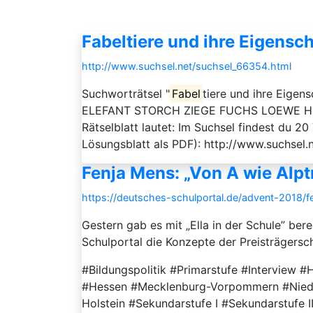
Fabeltiere und ihre Eigensc
http://www.suchsel.net/suchsel_66354.html
Suchworträtsel "
Fabel
tiere und ihre Eig
ELEFANT STORCH ZIEGE FUCHS LOEWE HUN
Rätselblatt lautet: Im Suchsel findest du 2
Lösungsblatt als PDF): http://www.suchsel.
Fenja Mens: „Von A wie Alpt
https://deutsches-schulportal.de/advent-2018/f
Gestern gab es mit „Ella in der Schule” ber
Schulportal die Konzepte der Preisträgersch
#Bildungspolitik #Primarstufe #Interview
#Hessen #Mecklenburg-Vorpommern #Nieder
Holstein #Sekundarstufe I #Sekundarstufe 