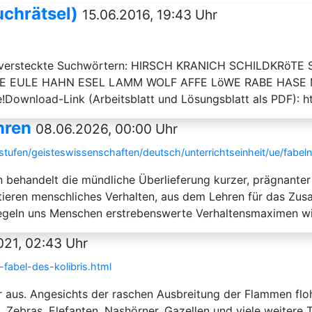
uchrätsel)
15.06.2016, 19:43 Uhr
den versteckte Suchwörtern: HIRSCH KRANICH SCHILDKR
 EULE HAHN ESEL LAMM WOLF AFFE LöWE RABE HASE MAU
re!Download-Link (Arbeitsblatt und Lösungsblatt als PDF): 
hren
08.06.2026, 00:00 Uhr
rstufen/geisteswissenschaften/deutsch/unterrichtseinheit/ue/fabel
n behandelt die mündliche Überlieferung kurzer, prägnante
ntieren menschliches Verhalten, aus dem Lehren für das Z
iegeln uns Menschen erstrebenswerte Verhaltensmaximen wi
021, 02:43 Uhr
-fabel-des-kolibris.html
r aus. Angesichts der raschen Ausbreitung der Flammen flo
, Zebras, Elefanten, Nashörner, Gazellen und viele weitere