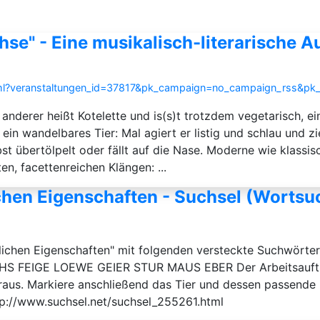
hse" - Eine musikalisch-literarische 
html?veranstaltungen_id=37817&pk_campaign=no_campaign_rss&p
 anderer heißt Kotelette und is(s)t trotzdem vegetarisch, ei
in wandelbares Tier: Mal agiert er listig und schlau und zi
st übertölpelt oder fällt auf die Nase. Moderne wie klassi
n, facettenreichen Klängen: ...
chen Eigenschaften - Suchsel (Wortsu
chlichen Eigenschaften" mit folgenden versteckte Suchw
FEIGE LOEWE GEIER STUR MAUS EBER Der Arbeitsauftrag z
eraus. Markiere anschließend das Tier und dessen passende
ttp://www.suchsel.net/suchsel_255261.html