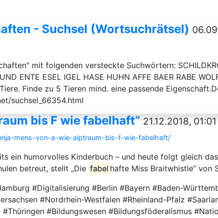
haften - Suchsel (Wortsuchrätsel)
06.09
enschaften" mit folgenden versteckte Suchwörtern: SC
D ENTE ESEL IGEL HASE HUHN AFFE BAER RABE WOLF MA
0 Tiere. Finde zu 5 Tieren mind. eine passende Eigenschaft.
net/suchsel_66354.html
raum bis F wie fabelhaft”
21.12.2018, 01:01
enja-mens-von-a-wie-alptraum-bis-f-wie-fabelhaft/
eits ein humorvolles Kinderbuch – und heute folgt gleich das
ulen betreut, stellt „Die
fabel
hafte Miss Braitwhistle” von 
 #Hamburg #Digitalisierung #Berlin #Bayern #Baden-Württe
sachsen #Nordrhein-Westfalen #Rheinland-Pfalz #Saarla
II #Thüringen #Bildungswesen #Bildungsföderalismus #Natio