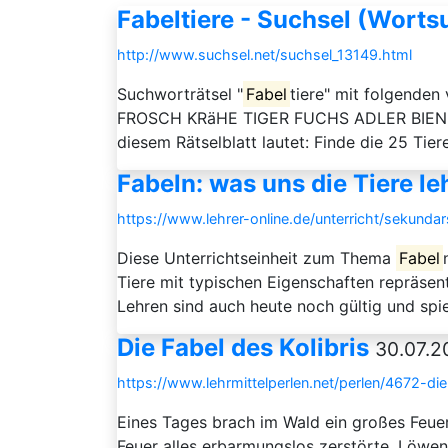
Fabeltiere - Suchsel (Worts
http://www.suchsel.net/suchsel_13149.html
Suchworträtsel "
Fabel
tiere" mit folgen
FROSCH KRäHE TIGER FUCHS ADLER BIENE
diesem Rätselblatt lautet: Finde die 25 Tie
Fabeln: was uns die Tiere le
https://www.lehrer-online.de/unterricht/sekunda
Diese Unterrichtseinheit zum Thema
Fabel
Tiere mit typischen Eigenschaften repräse
Lehren sind auch heute noch gültig und sp
Die Fabel des Kolibris
30.07.2
https://www.lehrmittelperlen.net/perlen/4672-die
Eines Tages brach im Wald ein großes Feue
Feuer alles erbarmungslos zerstörte. Löwen