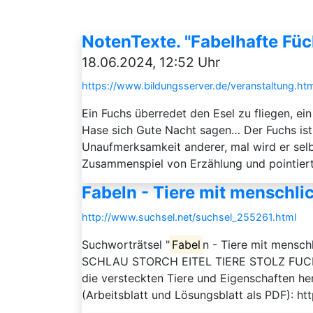
NotenTexte. "Fabelhafte Füc
18.06.2024, 12:52 Uhr
https://www.bildungsserver.de/veranstaltung.
Ein Fuchs überredet den Esel zu fliegen, ein
Hase sich Gute Nacht sagen… Der Fuchs ist e
Unaufmerksamkeit anderer, mal wird er selb
Zusammenspiel von Erzählung und pointierte
Fabeln - Tiere mit menschli
http://www.suchsel.net/suchsel_255261.html
Suchworträtsel "
Fabel
n - Tiere mit mens
SCHLAU STORCH EITEL TIERE STOLZ FUCHS 
die versteckten Tiere und Eigenschaften h
(Arbeitsblatt und Lösungsblatt als PDF): h