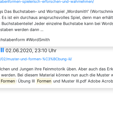
tabenformen-spielerisch-erforschen-und-wahrnehmen/
 Das Buchstaben- und Wortspiel „Wordsmith“ (Wortschmiede)
Es ist ein durchaus anspruchsvolles Spiel, denn man erhäl
h Buchstabenteile! Jeder einzelne Buchstabe kann bei Wor
taben werden dann ...
uchstabenform #WordSmith
II
02.06.2020, 23:10 Uhr
6/02/muster-und-formen-%C3%BCbung-iii/
Mädchen und Jungen ihre Feinmotorik üben. Aber auch das E
t werden. Bei diesem Material können nun auch die Muster
Formen
: Übung III
Formen
und Muster III.pdf Adobe Acrob