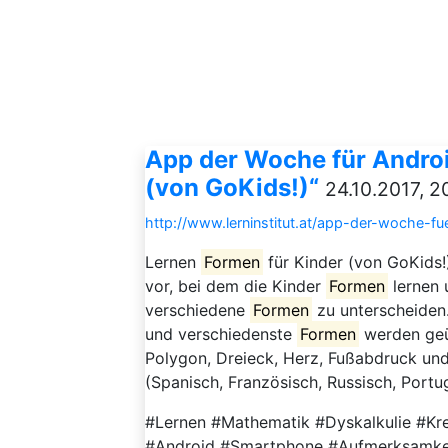
App der Woche für Androi
(von GoKids!)“
24.10.2017, 2
http://www.lerninstitut.at/app-der-woche-fu
Lernen
Formen
für Kinder (von GoKids!)
vor, bei dem die Kinder
Formen
lernen 
verschiedene
Formen
zu unterscheiden.
und verschiedenste
Formen
werden geüb
Polygon, Dreieck, Herz, Fußabdruck un
(Spanisch, Französisch, Russisch, Portug
#Lernen #Mathematik #Dyskalkulie #K
#Android #Smartphone #Aufmerksamke