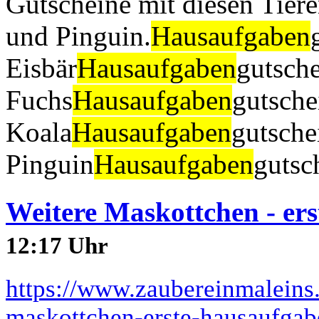
Gutscheine mit diesen Tiere
und Pinguin.
Hausaufgaben
Eisbär
Hausaufgaben
gutsch
Fuchs
Hausaufgaben
gutsche
Koala
Hausaufgaben
gutsche
Pinguin
Hausaufgaben
gutsc
Weitere Maskottchen - er
12:17 Uhr
https://www.zaubereinmaleins
maskottchen-erste-hausaufgabe