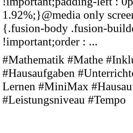
!important;padding-left : 0p
1.92%;}@media only scree
{.fusion-body .fusion-bui
!important;order : ...
#Mathematik #Mathe #Inklu
#Hausaufgaben #Unterrichte
Lernen #MiniMax #Hausauf
#Leistungsniveau #Tempo