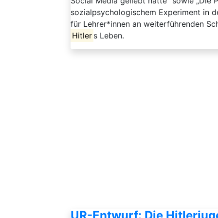
Social Media geliebt hätte“ sowie „Die 
sozialpsychologischem Experiment in d
für Lehrer*innen an weiterführenden Sch
Hitler
s Leben.
UR-Entwurf: Die Hitlerju