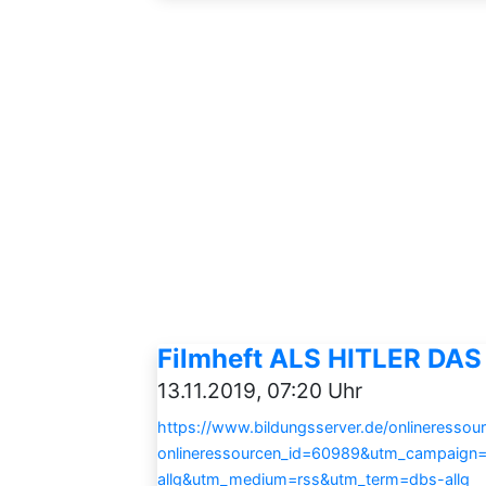
Filmheft ALS HITLER D
13.11.2019, 07:20 Uhr
https://www.bildungsserver.de/onlineressou
onlineressourcen_id=60989&utm_campaign
allg&utm_medium=rss&utm_term=dbs-allg