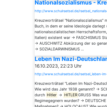
Nationalsozialismus - Kr
http://www.schulraetsel.de/raetsel_national
Kreuzworträtsel "Nationalsozialismus" 
Buch, in dem er seine Ideologie darle
nationalsozialistischen Herrschaftsform,
Italien) existent war → FASCHISMUS St
→ AUSCHWITZ Abkürzung der so genann
→ SOZIALDARWINISMUS ...
Leben Im Nazi-Deutschlan
16.10.2023, 22:23 Uhr
http://www.schulraetsel.de/raetsel_leben-i
Kreuzworträtsel "Leben Im Nazi-Deutsc
Wie wird das Jahr 1938 genannt? → S
durch
Hitler
→
HITLER
GRUSS Was wurd
Regimegegnern wurden? → DEUTSCHE A
Maßnahmen? → HOLOCAUST WIe wurde d