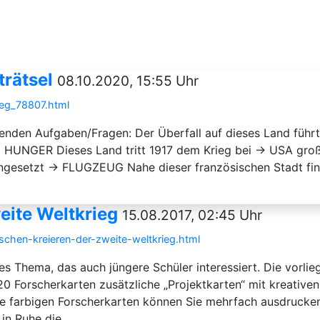
trätsel
08.10.2020, 15:55 Uhr
rieg_78807.html
genden Aufgaben/Fragen: Der Überfall auf dieses Land führt
→ HUNGER Dieses Land tritt 1917 dem Krieg bei → USA gro
ngesetzt → FLUGZEUG Nahe dieser französischen Stadt fin
eite Weltkrieg
15.08.2017, 02:45 Uhr
rschen-kreieren-der-zweite-weltkrieg.html
hes Thema, das auch jüngere Schüler interessiert. Die vorlie
20 Forscherkarten zusätzliche „Projektkarten“ mit kreative
ie farbigen Forscherkarten können Sie mehrfach ausdrucken
n Ruhe die ...