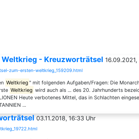
 Weltkrieg - Kreuzworträtsel
16.09.2021,
etsel-zum-ersten-weltkrieg_159209.html
ten
Weltkrieg
" mit folgenden Aufgaben/Fragen: Die Monarch
rste
Weltkrieg
wird auch als ... des 20. Jahrhunderts be
LIONEN Heute verbotenes Mittel, das in Schlachten eing
TANNIEN ...
worträtsel
03.11.2018, 16:33 Uhr
ltkrieg_19722.html