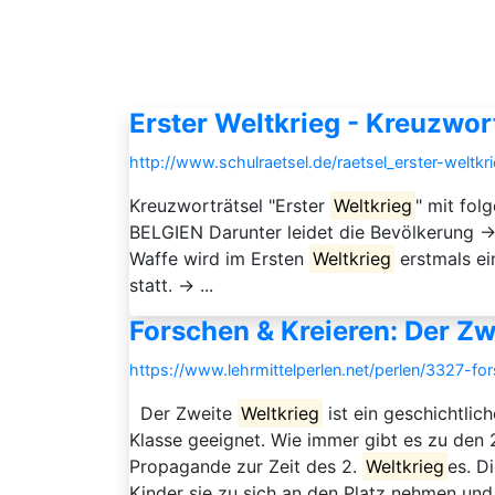
Erster Weltkrieg - Kreuzwor
http://www.schulraetsel.de/raetsel_erster-weltk
Kreuzworträtsel "Erster
Weltkrieg
" mit fol
BELGIEN Darunter leidet die Bevölkerung 
Waffe wird im Ersten
Weltkrieg
erstmals ei
statt. → ...
Forschen & Kreieren: Der Zw
https://www.lehrmittelperlen.net/perlen/3327-fo
Der Zweite
Weltkrieg
ist ein geschichtlic
Klasse geeignet. Wie immer gibt es zu den 
Propagande zur Zeit des 2.
Weltkrieg
es. D
Kinder sie zu sich an den Platz nehmen und i