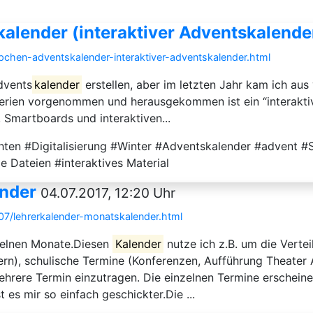
lender (interaktiver Adventskalende
pchen-adventskalender-interaktiver-adventskalender.html
dvents
kalender
erstellen, aber im letzten Jahr kam ich au
tferien vorgenommen und herausgekommen ist ein “interak
, Smartboards und interaktiven...
chten #Digitalisierung #Winter #Adventskalender #advent 
le Dateien #interaktives Material
ender
04.07.2017, 12:20 Uhr
07/lehrerkalender-monatskalender.html
zelnen Monate.Diesen
Kalender
nutze ich z.B. um die Vertei
rn), schulische Termine (Konferenzen, Aufführung Theater A
ehrere Termin einzutragen. Die einzelnen Termine erschein
 es mir so einfach geschickter.Die ...