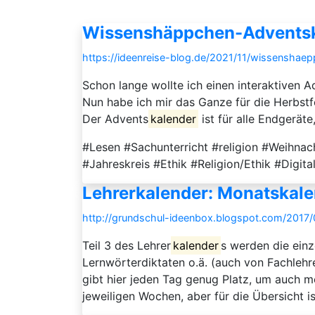
Wissenshäppchen-Adventska
https://ideenreise-blog.de/2021/11/wissenshaep
Schon lange wollte ich einen interaktiven A
Nun habe ich mir das Ganze für die Herbs
Der Advents
kalender
ist für alle Endgeräte
#Lesen #Sachunterricht #religion #Weihna
#Jahreskreis #Ethik #Religion/Ethik #Digita
Lehrerkalender: Monatskal
http://grundschul-ideenbox.blogspot.com/2017/
Teil 3 des Lehrer
kalender
s werden die ein
Lernwörterdiktaten o.ä. (auch von Fachlehre
gibt hier jeden Tag genug Platz, um auch m
jeweiligen Wochen, aber für die Übersicht ist