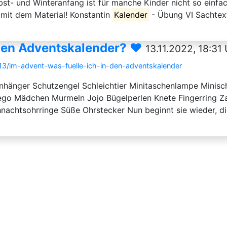
st- und Winteranfang ist für manche Kinder nicht so einfa
 mit dem Material! Konstantin
Kalender
- Übung VI Sachte
 den Adventskalender? ♥️
13.11.2022, 18:31
13/im-advent-was-fuelle-ich-in-den-adventskalender
elanhänger Schutzengel Schleichtier Minitaschenlampe Mini
o Mädchen Murmeln Jojo Bügelperlen Knete Fingerring Za
achtsohrringe Süße Ohrstecker Nun beginnt sie wieder, di