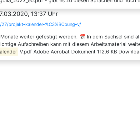
ngolia_2023_eo.pdf - gibt es zu diesen Sprachen und noch et
7.03.2020, 13:37 Uhr
3/27/projekt-kalender-%C3%BCbung-v/
 Monate weiter gefestigt werden. 📅 In dem Suchsel sind a
richtige Aufschreiben kann mit diesem Arbeitsmaterial wei
alender
V.pdf Adobe Acrobat Dokument 112.6 KB Download /