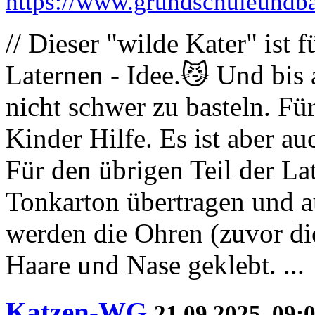
https://www.grundschuleundbas
// Dieser "wilde Kater" ist
Laternen - Idee.😼 Und bis 
nicht schwer zu basteln. F
Kinder Hilfe. Es ist aber au
Für den übrigen Teil der La
Tonkarton übertragen und a
werden die Ohren (zuvor di
Haare und Nase geklebt. ...
Katzen-WG
21.09.2025, 09: