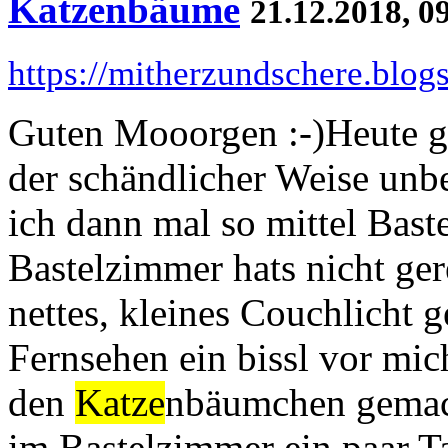
Katzenbäume
21.12.2018, 0
https://mitherzundschere.blo
Guten Mooorgen :-)Heute gi
der schändlicher Weise unbe
ich dann mal so mittel Bastel
Bastelzimmer hats nicht ger
nettes, kleines Couchlicht 
Fernsehen ein bissl vor mic
den
Katze
nbäumchen gemach
im Bastelzimmer ein paar T