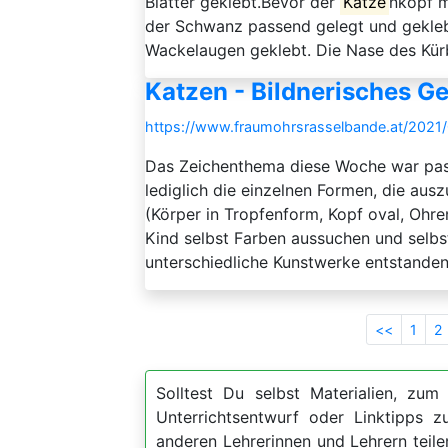
Blätter geklebt.Bevor der
Katze
nkopf m
der Schwanz passend gelegt und gekleb
Wackelaugen geklebt. Die Nase des Kürb
Katzen - Bildnerisches Ge
https://www.fraumohrsrasselbande.at/2021/0
Das Zeichenthema diese Woche war pas
lediglich die einzelnen Formen, die aus
(Körper in Tropfenform, Kopf oval, Oh
Kind selbst Farben aussuchen und selbst
unterschiedliche Kunstwerke entstanden.
<<
1
2
Solltest Du selbst Materialien, zum 
Unterrichtsentwurf oder Linktipps
anderen Lehrerinnen und Lehrern teil