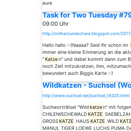
eure
Task for Two Tuesday #7
09:00 Uhr
http://mitherzundschere.blogspot.com/2017
Hallo hallo :-)Naaaa? Seid Ihr schon im
immer eine kleine Erinnerung an die akt
"
Katze
n" und dabei kommt dann zum Be
noch Zeit mitzukratzen, ihm, mitzumach
bewundert auch Biggis Karte :-)
Wildkatzen - Suchsel (Wo
http://www.suchsel.net/suchsel_16325.html
Suchworträtsel "Wild
katze
n" mit folge
CHILENISCHEWALD
KATZE
SAEBELZAH
GROSS
KATZE
HAUS
KATZE
WILD
KAT
MANUL TIGER LOEWE LUCHS PUMA Der Arb