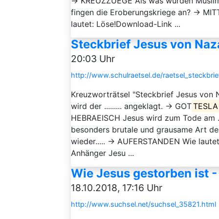
→ KREUZZUEGE Als was wurden Muslim
fingen die Eroberungskriege an? → MIT
lautet: Löse!Download-Link ...
Steckbrief Jesus von Naz
20:03 Uhr
http://www.schulraetsel.de/raetsel_steckbri
Kreuzworträtsel "Steckbrief Jesus von 
wird der ......... angeklagt. → GOT
TESLA
HEBRAEISCH Jesus wird zum Tode am .....
besonders brutale und grausame Art de
wieder..... → AUFERSTANDEN Wie laute
Anhänger Jesu ...
Wie Jesus gestorben ist 
18.10.2018, 17:16 Uhr
http://www.suchsel.net/suchsel_35821.html