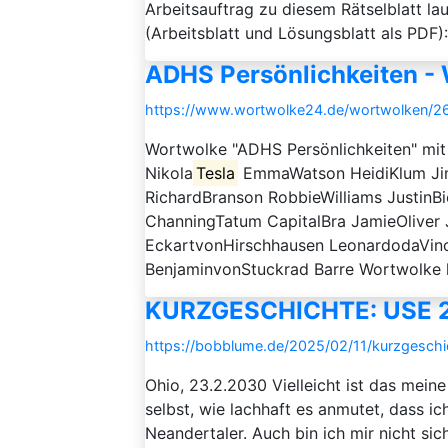
Arbeitsauftrag zu diesem Rätselblatt l
(Arbeitsblatt und Lösungsblatt als PDF)
ADHS Persönlichkeiten -
https://www.wortwolke24.de/wortwolken/26
Wortwolke "ADHS Persönlichkeiten" mi
Nikola
Tesla
EmmaWatson HeidiKlum Jim
RichardBranson RobbieWilliams JustinB
ChanningTatum CapitalBra JamieOliver 
EckartvonHirschhausen LeonardodaVinc
BenjaminvonStuckrad Barre Wortwolke ko
KURZGESCHICHTE: USE 
https://bobblume.de/2025/02/11/kurzgesch
Ohio, 23.2.2030 Vielleicht ist das meine
selbst, wie lachhaft es anmutet, dass ich
Neandertaler. Auch bin ich mir nicht si