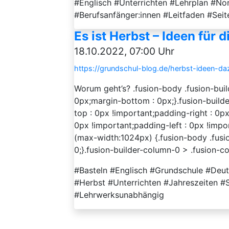
#Englisch #Unterrichten #Lehrplan #No
#Berufsanfänger:innen #Leitfaden #Seite
Es ist Herbst – Ideen für 
18.10.2022, 07:00 Uhr
https://grundschul-blog.de/herbst-ideen-da
Worum geht’s? .fusion-body .fusion-bui
0px;margin-bottom : 0px;}.fusion-buil
top : 0px !important;padding-right : 0p
0px !important;padding-left : 0px !impo
(max-width:1024px) {.fusion-body .fusi
0;}.fusion-builder-column-0 > .fusion-c
#Basteln #Englisch #Grundschule #Deu
#Herbst #Unterrichten #Jahreszeiten #
#Lehrwerksunabhängig