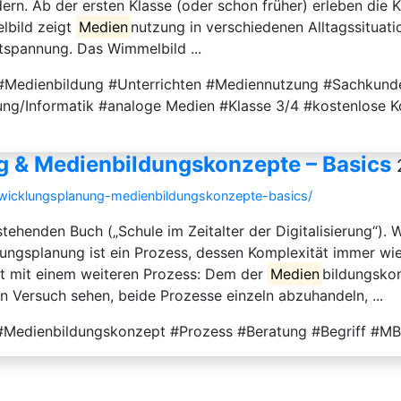
rn. Ab der ersten Klasse (oder schon früher) erleben die 
lbild zeigt
Medien
nutzung in verschiedenen Alltagssituat
tspannung. Das Wimmelbild ...
n #Medienbildung #Unterrichten #Mediennutzung #Sachkun
ng/Informatik #analoge Medien #Klasse 3/4 #kostenlose K
 & Medienbildungskonzepte – Basics
twicklungsplanung-medienbildungskonzepte-basics/
ehenden Buch („Schule im Zeitalter der Digitalisierung“). W
ungsplanung ist ein Prozess, dessen Komplexität immer wie
ft mit einem weiteren Prozess: Dem der
Medien
bildungsko
 Versuch sehen, beide Prozesse einzeln abzuhandeln, ...
e #Medienbildungskonzept #Prozess #Beratung #Begriff #