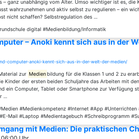
 – ganz unabhängig vom Alter. Umso wichtiger ist es, die 
t wahrzunehmen und aktiv selbst zu regulieren – ein wich
t nicht schaffen? Selbstregulation des ...
rundschule digital #Medienbildung/Informatik
puter – Anoki kennt sich aus in der W
und-computer-anoki-kennt-sich-aus-in-der-welt-der-medien/
 Material zur
Medien
bildung für die Klassen 1 und 2 zu erarb
ie Kinder der ersten beiden Schuljahre das Arbeiten mit den
ind ein Computer, Tablet oder Smartphone zur Verfügung ste
 ...
Medien #Medienkompetenz #Internet #App #Unterrichten 
 #E-Mail #Laptop #Medientagebuch #Schreibprogramm #S
mgang mit Medien: Die praktischen Ch
 06:00 Uhr