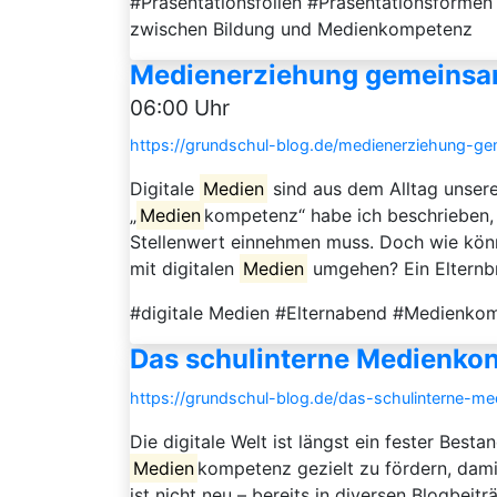
#Präsentationsfolien #Präsentationsfor
zwischen Bildung und Medienkompetenz
Medienerziehung gemeinsam 
06:00 Uhr
https://grundschul-blog.de/medienerziehung-ge
Digitale
Medien
sind aus dem Alltag unser
„
Medien
kompetenz“ habe ich beschrieben,
Stellenwert einnehmen muss. Doch wie kön
mit digitalen
Medien
umgehen? Ein Elternbri
#digitale Medien #Elternabend #Medienko
Das schulinterne Medienkon
https://grundschul-blog.de/das-schulinterne-me
Die digitale Welt ist längst ein fester Best
Medien
kompetenz gezielt zu fördern, dami
ist nicht neu – bereits in diversen Blogbeit