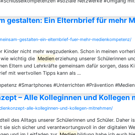
men #Schlüsselkompetenzen #soziale Netzwerke #Umgang 
gestalten: Ein Elternbrief für mehr
meinsam-gestalten-ein-elternbrief-fuer-mehr-medienkompetenz/
er Kinder nicht mehr wegzudenken. Schon in meinen vorheri
 wie wichtig die
Medien
erziehung unserer Schülerinnen und
nen Eltern und Lehrkräfte gemeinsam dafür sorgen, dass K
ef mit wertvollen Tipps kann als ...
mpetenz #Smartphones #Unterrichten #Prävention #Medien
zept – Alle Kolleginnen und Kollegen
dienkonzept-alle-kolleginnen-und-kollegen-mitnehmen/
andteil des Alltags unserer Schülerinnen und Schüler. Daher i
t sie sich sicher und verantwortungsvoll in der digitalen
rägen und im Leitfaden zur
Medien
bildung habe ich euch hi