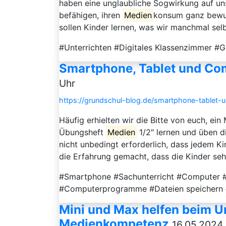
haben eine unglaubliche Sogwirkung auf uns
befähigen, ihren
Medien
konsum ganz bewuss
sollen Kinder lernen, was wir manchmal selbs
#Unterrichten #Digitales Klassenzimmer #G
Smartphone, Tablet und Com
Uhr
https://grundschul-blog.de/smartphone-tablet-
Häufig erhielten wir die Bitte von euch, ein
Übungsheft
Medien
1/2″ lernen und üben d
nicht unbedingt erforderlich, dass jedem K
die Erfahrung gemacht, dass die Kinder sehr
#Smartphone #Sachunterricht #Computer #
#Computerprogramme #Dateien speichern
Mini und Max helfen beim U
Medienkompetenz
16.05.2024,