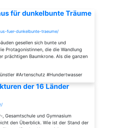
aus für dunkelbunte Träume
aus-fuer-dunkelbunte-traeume/
bäuden gesellen sich bunte und
e Protagonistinnen, die die Wandlung
ner prächtigen Baumkrone. Als die ganzen
Künstler #Artenschutz #Hundertwasser
ukturen der 16 Länder
z/
er-, Gesamt­schule und Gymnasium
eicht den Überblick. Wie ist der Stand der