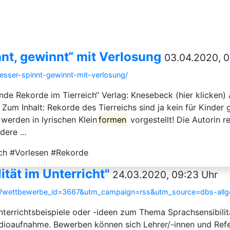
nt, gewinnt“ mit Verlosung
03.04.2020, 0
esser-spinnt-gewinnt-mit-verlosung/
ende Rekorde im Tierreich“ Verlag: Knesebeck (hier klicken) 
um Inhalt: Rekorde des Tierreichs sind ja kein für Kinde
 werden in lyrischen Klein
formen
vorgestellt! Die Autorin r
ere ...
ch #Vorlesen #Rekorde
tät im Unterricht"
24.03.2020, 09:23 Uhr
tml?wettbewerbe_id=3667&utm_campaign=rss&utm_source=dbs-al
nterrichtsbeispiele oder -ideen zum Thema Sprachsensibilitä
udioaufnahme. Bewerben können sich Lehrer/-innen und Refe