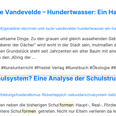
ie Vandevelde – Hundertwasser: Ein H
/08/geraldine-elschner-und-lucie-vandevelde-hundertwasser-ein-h
 seltsame Dinge. Zu den grauen und gleich aussehenden Ge
rer der Dächer“ wird wohl in der Stadt sein, mutmaßen di
en Grundstück steht seit Jahrzenten ein alter Baum mit ei
den „König der ...
#Kunstunterricht #Prestel Verlag #Kunstbuch #Ökologie #
ul­system? Eine Analyse der Schul­str
/bildungsfoederalismus-flickenteppich-sekundarschulsystem-belt
en neben die bisherigen Schul­
formen
Haupt-, Real-, Förd
tere Schul­
formen
getreten. Nicht nur Eltern verlieren da l