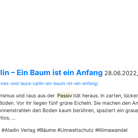
lin – Ein Baum ist ein Anfang
28.06.2022,
avies-und-laura-carlin-ein-baum-ist-ein-anfang/
ivismus und raus aus der
Passiv
ität heraus. In zarten, lücke
den. Vor ihr liegen fünf grüne Eicheln. Sie machen den An
onnenstrahlen den Boden kaum berühren, spaziert ein graue
os, ...
t #Aladin Verlag #Bäume #Umweltschutz #Klimawandel