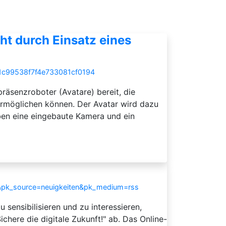
ht durch Einsatz eines
b1c99538f7f4e733081cf0194
äsenzroboter (Avatare) bereit, die
ermöglichen können. Der Avatar wird dazu
ben eine eingebaute Kamera und ein
s&pk_source=neuigkeiten&pk_medium=rss
 sensibilisieren und zu interessieren,
chere die digitale Zukunft!" ab. Das Online-