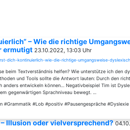
uierlich“ – Wie die richtige Umgangsw
 ermutigt
23.10.2022, 13:03 Uhr
erst-dich-kontinuierlich-wie-die-richtige-umgangsweise-dyslexis
se beim Textverständnis helfen? Wie unterstütze ich den d
hoden und Tools sollte die Antwort lauten: Durch den ric
h anders entwickeln können… Negativbeispiel Tim ist Dyslex
inem gegenwärtigen Sprachniveau bewegt. ...
on #Grammatik #Lob #positiv #Pausengespräche #Dyslexie #
 Illusion oder vielversprechend?
04.10