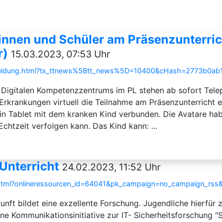
innen und Schüler am Präsenzunterric
r)
15.03.2023, 07:53 Uhr
nzelmeldung.html?tx_ttnews%5Btt_news%5D=10400&cHash=2773b0a
Digitalen Kompetenzzentrums im PL stehen ab sofort Telepr
Erkrankungen virtuell die Teilnahme am Präsenzunterricht 
ein Tablet mit dem kranken Kind verbunden. Die Avatare ha
Echtzeit verfolgen kann. Das Kind kann: ...
Unterricht
24.02.2023, 11:52 Uhr
ce.html?onlineressourcen_id=64041&pk_campaign=no_campaign_rs
unft bildet eine exzellente Forschung. Jugendliche hierfür zu
e Kommunikationsinitiative zur IT- Sicherheitsforschung "Si