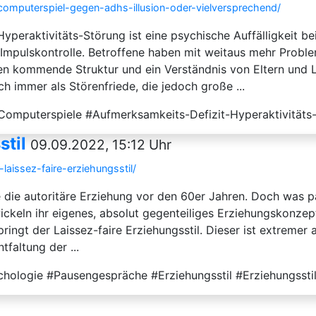
computerspiel-gegen-adhs-illusion-oder-vielversprechend/
eraktivitäts-Störung ist eine psychische Auffälligkeit b
r Impulskontrolle. Betroffene haben mit weitaus mehr Prob
en kommende Struktur und ein Verständnis von Eltern und Leh
 immer als Störenfriede, die jedoch große ...
Computerspiele #Aufmerksamkeits-Defizit-Hyperaktivität
stil
09.09.2022, 15:12 Uhr
aissez-faire-erziehungsstil/
die autoritäre Erziehung vor den 60er Jahren. Doch was pa
ln ihr eigenes, absolut gegenteiliges Erziehungskonzept. A
ngt der Laissez-faire Erziehungsstil. Dieser ist extremer
tfaltung der ...
hologie #Pausengespräche #Erziehungsstil #Erziehungsstil