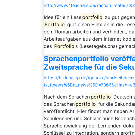
http://www.4teachers.de/?action=material&
Idee für ein Lese
portfolio
zu gut gegen
Portfolio
gibt einen Einblick in die Lese
dem Roman arbeiten und verhindert, das
Arbeitsaufgaben aus dem Internet kopie
des
Portfolio
s (Lesetagebuchs) gemach
Sprachenportfolio veröffe
Zweitsprache für die Seku
https://bildung-rp.de//gehezu/startseite/ein
tx_ttnews%5Btt_news%5D=7866&cHash=a
Nach dem Sprachen
portfolio
Deutsch a
das Sprachen
portfolio
für die Sekunda
veröffentlicht. Hier findet man neben A
Schülerinnen und Schüler auch Beobacht
Sprachentwicklung der Lernenden dokume
Schlüssel zu Integration, sondern eröffn