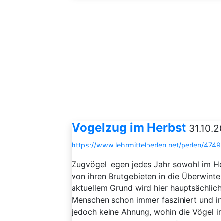
Vogelzug im Herbst
31.10.2
https://www.lehrmittelperlen.net/perlen/474
Zugvögel legen jedes Jahr sowohl im He
von ihren Brutgebieten in die Überwint
aktuellem Grund wird hier hauptsächlic
Menschen schon immer fasziniert und in 
jedoch keine Ahnung, wohin die Vögel i