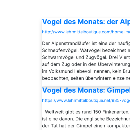
Vogel des Monats: der Al
http://www.lehrmittelboutique.com/home-
Der Alpenstrandläufer ist eine der häuf
Schnepfenvögel. Watvögel bezeichnet ma
Schwarmvögel und Zugvögel. Drei Vierte
auf dem Zug oder in den Überwinterungsg
im Volksmund liebevoll nennen, kein Bru
beobachten, selten überwintern einzelne 
Vogel des Monats: Gimpe
https://www.lehrmittelboutique.net/985-vo
Weltweit gibt es rund 150 Finkenarten,
ist eine davon. Die englische Bezeichnung
der Tat hat der Gimpel einen kompakten