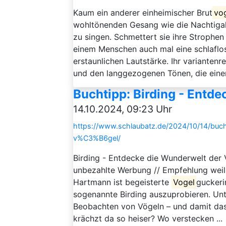
Kaum ein anderer einheimischer Brut
vo
wohltönenden Gesang wie die Nachtigall.
zu singen. Schmettert sie ihre Strophen
einem Menschen auch mal eine schlaflos
erstaunlichen Lautstärke. Ihr varianten
und den langgezogenen Tönen, die eine
Buchtipp: Birding - Entd
14.10.2024, 09:23 Uhr
https://www.schlaubatz.de/2024/10/14/buch
v%C3%B6gel/
Birding - Entdecke die Wunderwelt der V
unbezahlte Werbung // Empfehlung weil e
Hartmann ist begeisterte
Vogel
guckeri
sogenannte Birding auszuprobieren. Unt
Beobachten von Vögeln – und damit da
krächzt da so heiser? Wo verstecken ...