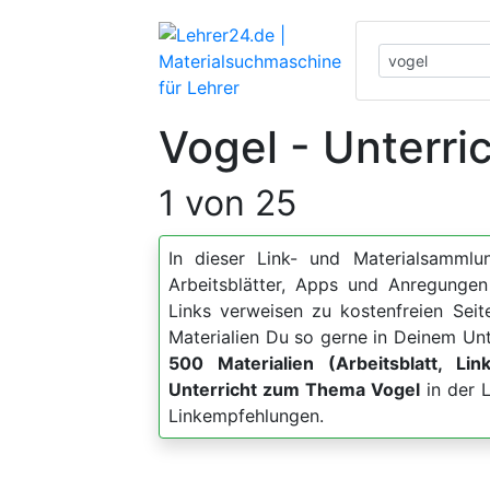
Vogel - Unterri
1 von 25
In dieser Link- und Materialsammlun
Arbeitsblätter, Apps und Anregun
Links verweisen zu kostenfreien Sei
Materialien Du so gerne in Deinem Unt
500 Materialien (Arbeitsblatt, Lin
Unterricht zum Thema Vogel
in der L
Linkempfehlungen.