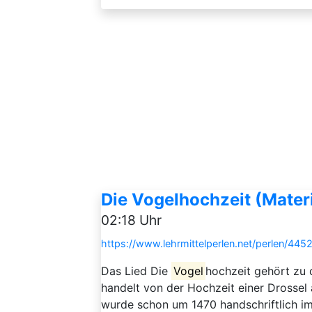
Die Vogelhochzeit (Mater
02:18 Uhr
https://www.lehrmittelperlen.net/perlen/445
Das Lied Die
Vogel
hochzeit gehört zu 
handelt von der Hochzeit einer Drossel 
wurde schon um 1470 handschriftlich im