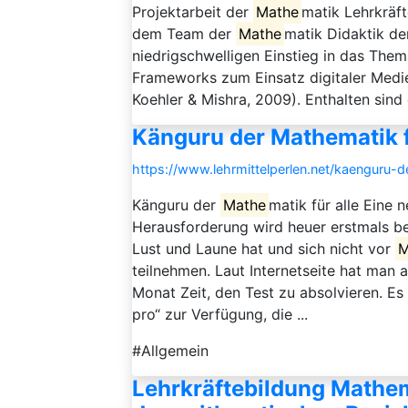
Projektarbeit der
Mathe
matik Lehrkräf
dem Team der
Mathe
matik Didaktik der
niedrigschwelligen Einstieg in das The
Frameworks zum Einsatz digitaler Med
Koehler & Mishra, 2009). Enthalten sind
Känguru der Mathematik f
https://www.lehrmittelperlen.net/kaenguru-d
Känguru der
Mathe
matik für alle Eine 
Herausforderung wird heuer erstmals 
Lust und Laune hat und sich nicht vor
M
teilnehmen. Laut Internetseite hat man
Monat Zeit, den Test zu absolvieren. E
pro“ zur Verfügung, die ...
#Allgemein
Lehrkräftebildung Mathe