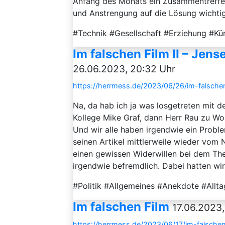
Anfang des Monats ein Zusammentreffen
und Anstrengung auf die Lösung wichtige
#Technik #Gesellschaft #Erziehung #Küns
Im falschen Film II – Jen
26.06.2023, 20:32 Uhr
https://herrmess.de/2023/06/26/im-falschen
Na, da hab ich ja was losgetreten mit de
Kollege Mike Graf, dann Herr Rau zu Wo
Und wir alle haben irgendwie ein Proble
seinen Artikel mittlerweile wieder vom 
einen gewissen Widerwillen bei dem The
irgendwie befremdlich. Dabei hatten wir
#Politik #Allgemeines #Anekdote #Allt
Im falschen Film
17.06.2023,
https://herrmess.de/2023/06/17/im-falschen